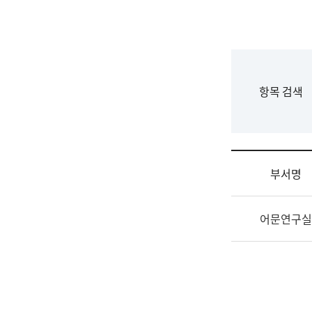
국
립
국
어
원
F
항목 검색
조
o
직
r
도
m
국
어
부서명
원
원
조
장
어문연구실
직
기
및
획
업
연
무
수
소
부
개
기