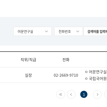
어문연구실
전화번호
직위/직급
전화
ㅇ 어문연구실
실장
02-2669-9710
ㅇ 국립국어원
첫 페이지
이전 페이지
다
1