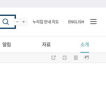
누리집 안내 지도
ENGLISH
전체 
축소
확대
알림
자료
소개
주소 복사
프린트
점자파일 내려받기
점자뷰어 보