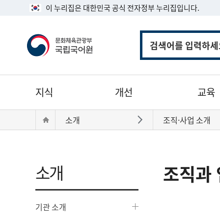
이 누리집은 대한민국 공식 전자정부 누리집입니다.
통
합
검
색
주
지식
개선
교육
메
뉴
현
Home
소개
조직·사업 소개
바로가기
재
위
치:
소개
조직과 
기관 소개