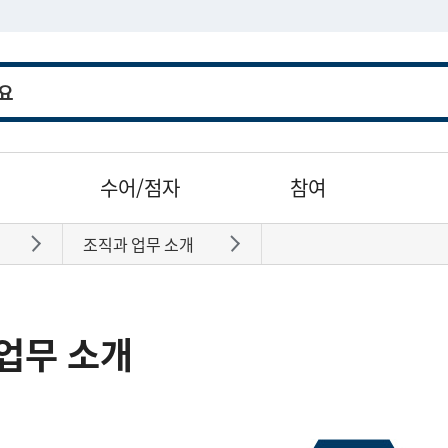
수어/점자
참여
조직과 업무 소개
바로가기
바로가기
업무 소개