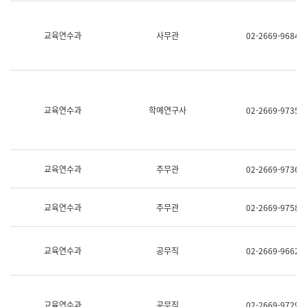
명,
교
직
육
위/
연
교육연수과
사무관
02-2669-9684
직
수
급,
과
전
어
화,
문
담
연
당
구
교육연수과
학예연구사
02-2669-9735
업
실
무)
어
문
연
구
교육연수과
주무관
02-2669-9736
과
어
문
교육연수과
주무관
02-2669-9758
연
구
과
(사
교육연수과
공무직
02-2669-9662
전
팀)
언
어
정
교육연수과
공무직
02-2669-9729