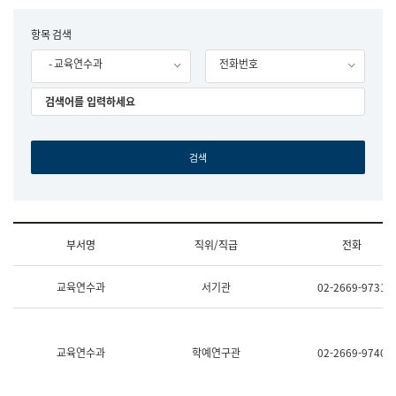
립
국
F
항목 검색
어
o
원
- 교육연수과
전화번호
r
조
m
직
도
국
어
원
원
장
기
획
연
수
부서명
직위/직급
전화
부
기
조
획
교육연수과
서기관
02-2669-9731
직
운
및
영
업
과
무
공
소
공
교육연수과
학예연구관
02-2669-9740
개
언
(부
어
서
과