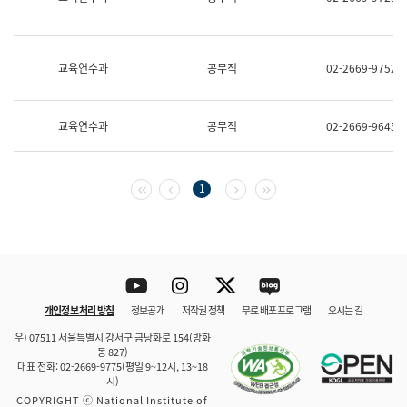
보
과
한
국
교육연수과
공무직
02-2669-9752
어
진
흥
과
교육연수과
공무직
02-2669-9645
수
어
점
자
첫 페이지
이전 페이지
다음 페이지
마지막 페이지
1
진
흥
과
Youtube
Instagram
Twitter
blog
개인정보 처리 방침
정보공개
저작권 정책
무료 배포 프로그램
오시는 길
바로 가기
문체부와 소속기관
우) 07511 서울특별시 강서구 금낭화로 154(방화
동 827)
대표 전화: 02-2669-9775(평일 9~12시, 13~18
시)
COPYRIGHT ⓒ National Institute of