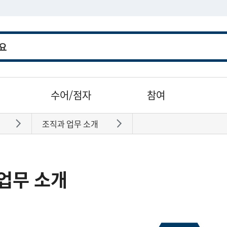
수어/점자
참여
조직과 업무 소개
바로가기
바로가기
업무 소개