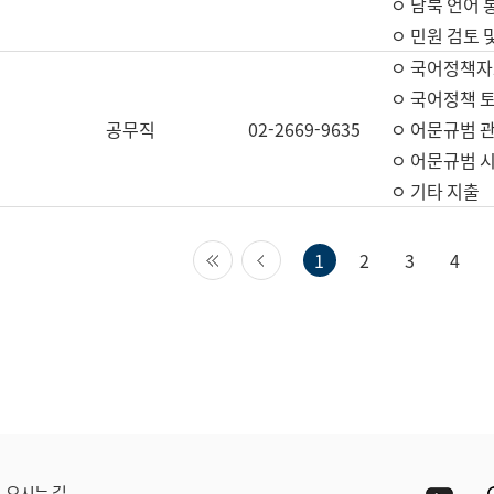
ㅇ 남북 언어 
ㅇ 민원 검토 
ㅇ 국어정책자
ㅇ 국어정책 
공무직
02-2669-9635
ㅇ 어문규범 
ㅇ 어문규범 
ㅇ 기타 지출
첫 페이지
이전 페이지
1
2
3
4
Yout
오시는 길