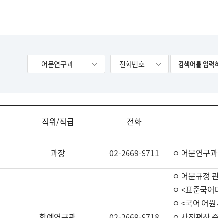
- 어문연구과
전화번호
직위/직급
전화
과장
02-2669-9711
ㅇ 어문연구과
ㅇ 어문규정 
ㅇ <표준국어
ㅇ <국어 어원
학예연구관
02-2669-9718
ㅇ 사전편찬 