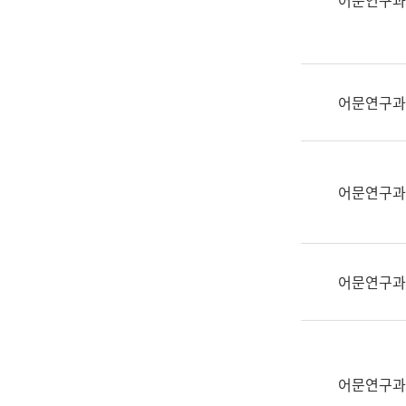
어문연구과
실
어
문
연
구
어문연구과
과
어
문
연
어문연구과
구
과
(사
전
어문연구과
팀)
언
어
정
보
어문연구과
과