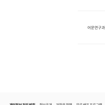
한
국
어
진
흥
어문연구과
과
수
어
점
자
진
흥
과
개인정보 처리 방침
정보공개
저작권 정책
무료 배포 프로그램