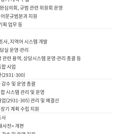
완심의회, 규범 관련 위원회 운영
 어문규범분과 지원
 기획 업무 등
업
 조사, 지역어 시스템 개발
담실 운영·관리
 관련 용역, 상담시스템 운영·관리 총괄 등
통합 사업
2931-300)
 감수 및 운영 총괄
합 시스템 관리 및 운영
업(2931-305) 관리 및 예결산
중장기 계획 수립 지원
조사
대사전> 개편