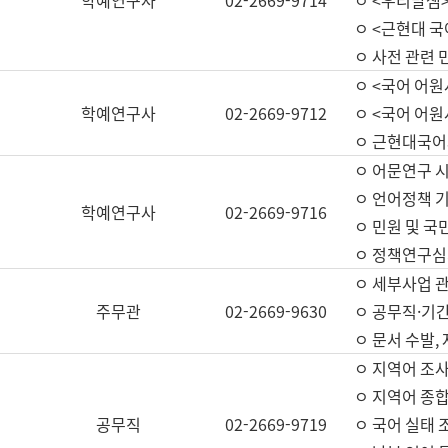
학예연구사
02-2669-9714
ㅇ <우리말샘>
ㅇ <근현대 
ㅇ 사전 관련 
ㅇ <국어 어원
학예연구사
02-2669-9712
ㅇ <국어 어원
ㅇ 근현대국어
ㅇ 어문연구 시
ㅇ 언어정책 기
학예연구사
02-2669-9716
ㅇ 민원 및 국
ㅇ 정책연구심
ㅇ 세부사업 관리
주무관
02-2669-9630
ㅇ 공무직·기간
ㅇ 문서 수발,
ㅇ 지역어 조사
ㅇ 지역어 종합
공무직
02-2669-9719
ㅇ 국어 실태 