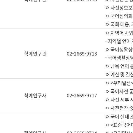
ㅇ 사전정보보
ㅇ 국어심의회
ㅇ 국회 대응,
ㅇ 지역어 사
- 지역별 언어
ㅇ 국어생활상
학예연구관
02-2669-9713
- 국어생활상담
ㅇ 남북 언어 
ㅇ 예산 및 결산(
ㅇ <우리말샘>
ㅇ 국어사전 통
학예연구사
02-2669-9717
ㅇ 사전 세부 사
ㅇ 사전편찬 
ㅇ 국어 실태 
ㅇ <표준국어