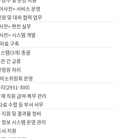
 감수 및 운영 지원
국어사전> 서비스 운영
민원 및 대외 협력 업무
사전> 편찬 실무
사전> 시스템 개발
자료 구축
스템(3개) 총괄
관 간 교류
민청원 처리
의소위원회 운영
(2931-300)
제 직원 급여·복무 관리
 자료 수합 등 부서 서무
 지원 및 결과물 정비
 정보 시스템 운영 관리
조사 지원