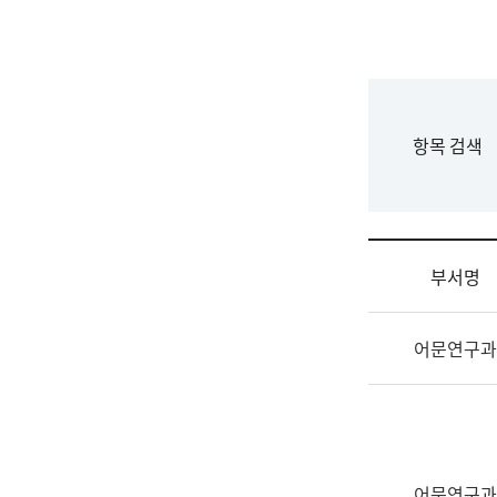
국
립
국
어
원
F
항목 검색
조
o
직
r
도
m
국
어
부서명
원
원
조
장
어문연구과
직
기
및
획
업
연
무
수
소
부
개
기
어문연구과