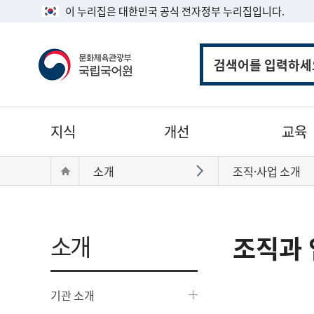
이 누리집은 대한민국 공식 전자정부 누리집입니다.
통
합
검
색
주
지식
개선
교육
메
뉴
현
Home
소개
조직·사업 소개
바로가기
재
위
치:
소개
조직과 
기관 소개