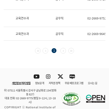
보
과
한
국
교육연수과
공무직
02-2669-9752
어
진
흥
과
교육연수과
공무직
02-2669-9645
수
어
점
자
첫 페이지
이전 페이지
다음 페이지
마지막 페이지
1
진
흥
과
Youtube
Instagram
Twitter
blog
개인정보 처리 방침
정보공개
저작권 정책
무료 배포 프로그램
오시는 길
바로 가기
문체부와 소속기관
우) 07511 서울특별시 강서구 금낭화로 154(방화
동 827)
대표 전화: 02-2669-9775(평일 9~12시, 13~18
시)
COPYRIGHT ⓒ National Institute of