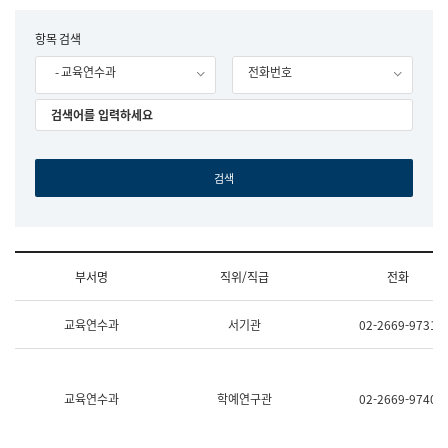
립
국
F
항목 검색
어
o
원
- 교육연수과
전화번호
r
조
m
직
도
국
어
원
원
장
기
획
연
수
부서명
직위/직급
전화
부
기
조
획
교육연수과
서기관
02-2669-9731
직
운
및
영
업
과
무
공
소
공
교육연수과
학예연구관
02-2669-9740
개
언
(부
어
서
과