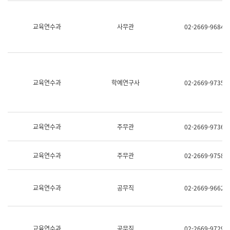
명,
교
직
육
위/
연
교육연수과
사무관
02-2669-9684
직
수
급,
과
전
어
화,
문
담
연
당
구
교육연수과
학예연구사
02-2669-9735
업
실
무)
어
문
연
구
교육연수과
주무관
02-2669-9736
과
어
문
교육연수과
주무관
02-2669-9758
연
구
과
(사
교육연수과
공무직
02-2669-9662
전
팀)
언
어
정
교육연수과
공무직
02-2669-9729