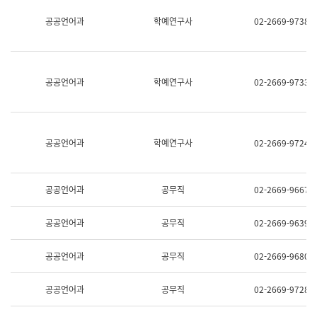
명,
교
공공언어과
학예연구사
02-2669-9738
직
육
위/
연
직
수
급,
과
전
어
공공언어과
학예연구사
02-2669-9733
화,
문
담
연
당
구
업
실
무)
어
공공언어과
학예연구사
02-2669-9724
문
연
구
과
공공언어과
공무직
02-2669-9667
어
문
연
공공언어과
공무직
02-2669-9639
구
과
(사
공공언어과
공무직
02-2669-9680
전
팀)
언
공공언어과
공무직
02-2669-9728
어
정