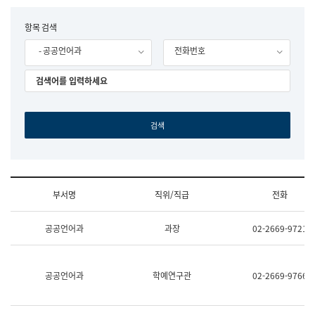
립
국
F
항목 검색
어
o
원
- 공공언어과
전화번호
r
조
m
직
도
국
어
원
원
장
기
획
연
수
부서명
직위/직급
전화
부
기
조
획
공공언어과
과장
02-2669-9721
직
운
및
영
업
과
무
공
공공언어과
학예연구관
02-2669-9766
소
공
개
언
(부
어
서
과