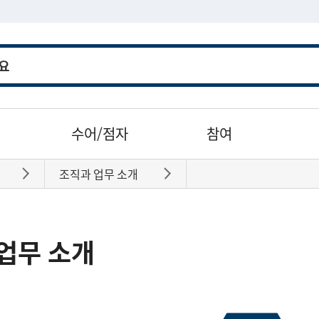
수어/점자
참여
조직과 업무 소개
바로가기
바로가기
업무 소개