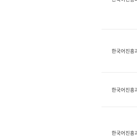
(부
획
서
운
명,
영
직
과
위/
공
직
공
급,
언
한국어진흥
전
어
화,
과
담
교
당
육
업
연
한국어진흥
무)
수
과
어
문
연
구
한국어진흥