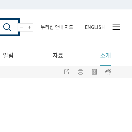
누리집 안내 지도
ENGLISH
전체 
축소
확대
알림
자료
소개
주소 복사
프린트
점자파일 내려받기
점자뷰어 보