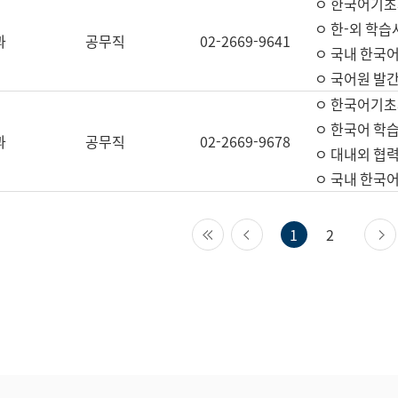
ㅇ 한국어기초
ㅇ 한-외 학습
과
공무직
02-2669-9641
ㅇ 국내 한국
ㅇ 국어원 발간
ㅇ 한국어기초
ㅇ 한국어 학
과
공무직
02-2669-9678
ㅇ 대내외 협력
ㅇ 국내 한국
첫 페이지
이전 페이지
1
2