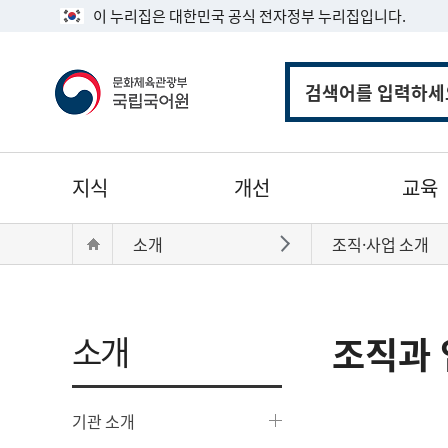
이 누리집은 대한민국 공식 전자정부 누리집입니다.
통
합
검
색
주
지식
개선
교육
메
뉴
현
Home
소개
조직·사업 소개
바로가기
재
위
치:
소개
조직과 
기관 소개