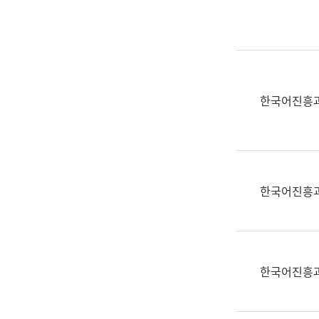
실
어
문
연
구
과
한국어진흥
어
문
연
구
과
한국어진흥
(사
전
팀)
언
어
한국어진흥
정
보
과