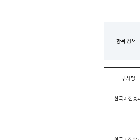
국
립
국
어
원
F
항목 검색
조
o
직
r
도
m
국
어
부서명
원
원
조
장
한국어진흥
직
기
및
획
업
연
무
수
소
부
개
기
한국어진흥