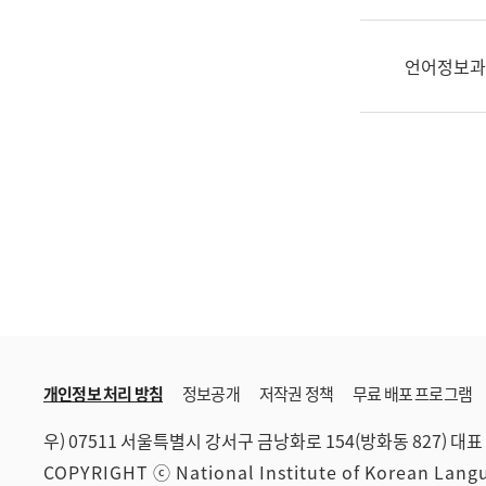
한
국
어
언어정보과
진
흥
과
수
어
점
자
진
흥
과
개인정보 처리 방침
정보공개
저작권 정책
무료 배포 프로그램
우) 07511 서울특별시 강서구 금낭화로 154(방화동 827)
대표 
COPYRIGHT ⓒ National Institute of Korean Lan