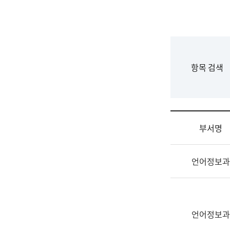
국
립
국
어
원
F
항목 검색
조
o
직
r
도
m
국
어
부서명
원
원
조
장
언어정보과
직
기
및
획
업
연
무
수
소
언어정보과
부
개
기