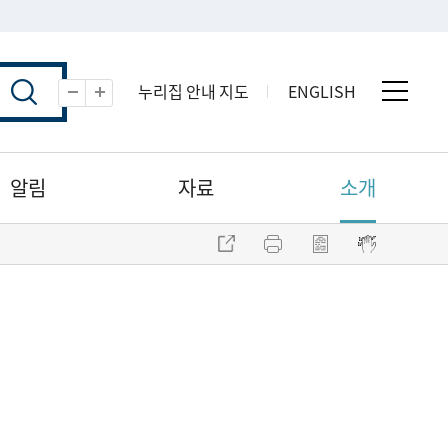
누리집 안내 지도
ENGLISH
전체 
축소
확대
알림
자료
소개
주소 복사
프린트
점자파일 내려받기
점자뷰어 보