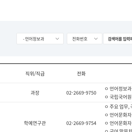
- 언어정보과
전화번호
직위/직급
전화
ㅇ 언어정보과
과장
02-2669-9750
ㅇ 국립국어원
ㅇ 주요 업무,
ㅇ 언어문화자
학예연구관
02-2669-9754
ㅇ 언어문화자
ㅇ 국어 말뭉치