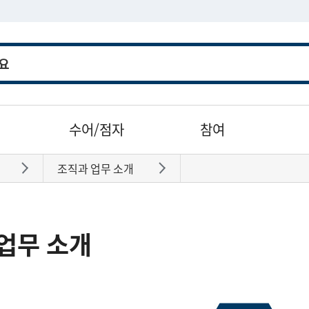
수어/점자
참여
조직과 업무 소개
바로가기
바로가기
업무 소개