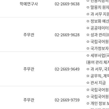
ㅇ 인공지능의
학예연구사
02-2669-9638
ㅇ 말뭉치 원자
ㅇ 과 서무 지
ㅇ 정보화 예산
ㅇ 공공데이터 
주무관
02-2669-9628
ㅇ 성과 관리(
ㅇ 국립국어원
ㅇ 국가정보자
ㅇ 세부사업(
(용어 관리 체
주무관
02-2669-9649
ㅇ 과 서무, 
ㅇ 공무직, 계
ㅇ 관서 지급
ㅇ 국립국어원
ㅇ 국립국어원
주무관
02-2669-9759
ㅇ 개인 정보 