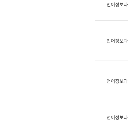
실
언어정보과
어
문
연
구
과
언어정보과
어
문
연
구
과
(사
언어정보과
전
팀)
언
어
정
언어정보과
보
과