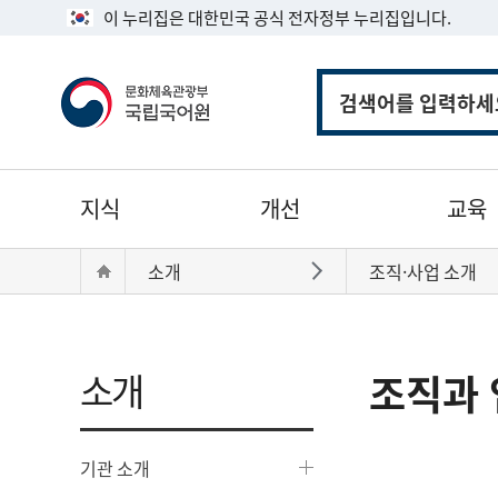
이 누리집은 대한민국 공식 전자정부 누리집입니다.
통
합
검
색
주
지식
개선
교육
메
뉴
현
Home
소개
조직·사업 소개
바로가기
재
위
치:
소개
조직과 
기관 소개