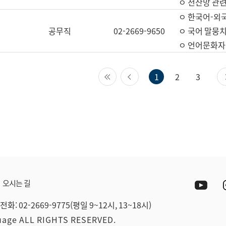
ㅇ 전산망 관련
ㅇ 한국어-외
공무직
02-2669-9650
ㅇ 국어 말뭉치
ㅇ 언어문화자원
첫 페이지
이전 페이지
1
2
3
Yout
오시는 길
전화: 02-2669-9775(평일 9~12시, 13~18시)
guage ALL RIGHTS RESERVED.