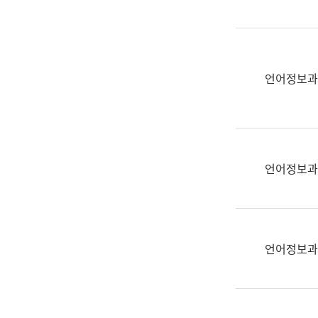
(부
획
서
운
명,
영
직
과
위/
언어정보과
공
직
공
급,
언
전
어
화,
과
담
교
언어정보과
당
육
업
연
무)
수
과
언어정보과
어
문
연
구