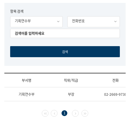
립
국
F
항목 검색
어
o
원
기획연수부
전화번호
r
조
m
직
도
국
어
원
원
장
기
획
연
수
부서명
직위/직급
전화
부
기
조
획
기획연수부
부장
02-2669-9730
직
운
및
영
업
과
무
공
첫 페이지
이전 페이지
다음 페이지
마지막 페이지
1
소
공
개
언
(부
어
서
과