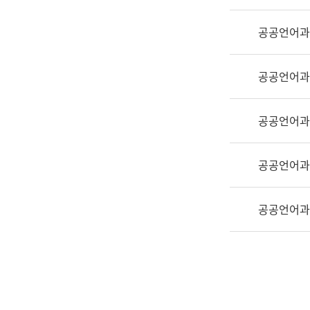
실
어
공공언어과
문
연
구
공공언어과
과
어
문
공공언어과
연
구
공공언어과
과
(사
전
공공언어과
팀)
언
어
정
보
과