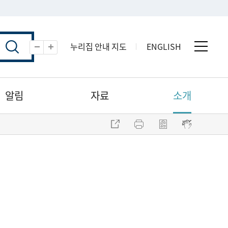
누리집 안내 지도
ENGLISH
전체 
축소
확대
알림
자료
소개
주소 복사
프린트
점자파일 내려받기
점자뷰어 보