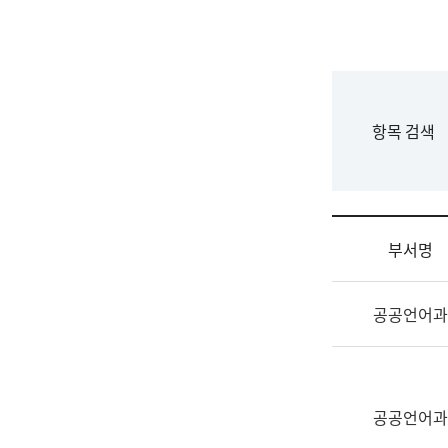
국
립
국
어
원
F
항목 검색
조
o
직
r
도
m
국
어
부서명
원
원
조
장
공공언어과
직
기
및
획
업
연
무
수
소
공공언어과
부
개
기