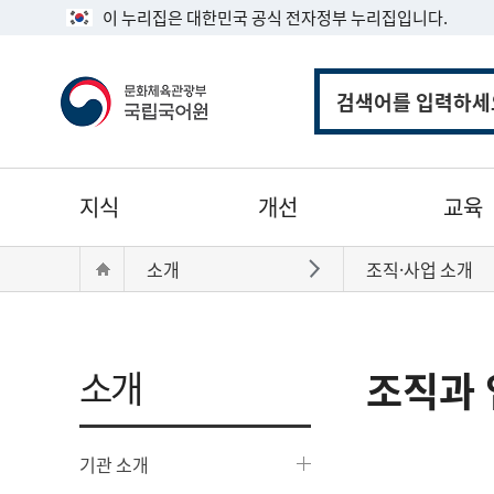
이 누리집은 대한민국 공식 전자정부 누리집입니다.
통
합
검
색
주
지식
개선
교육
메
뉴
현
Home
소개
조직·사업 소개
바로가기
재
위
치:
소개
조직과 
기관 소개