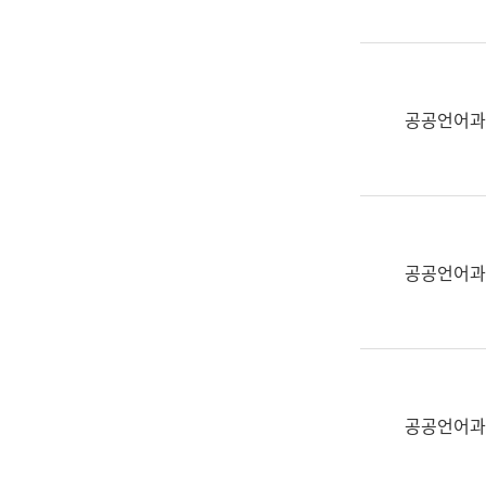
(부
획
서
운
명,
영
직
과
위/
공공언어과
공
직
공
급,
언
전
어
화,
과
담
교
공공언어과
당
육
업
연
무)
수
과
어
문
공공언어과
연
구