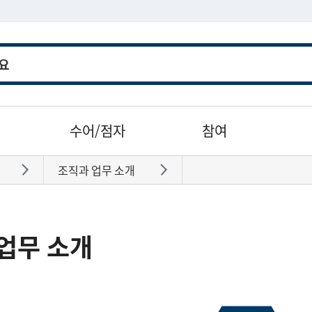
수어/점자
참여
조직과 업무 소개
바로가기
바로가기
업무 소개