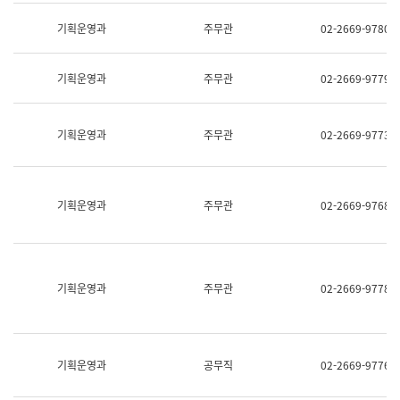
명,
교
직
기획운영과
주무관
02-2669-9780
육
위/
연
직
수
급,
과
기획운영과
주무관
02-2669-9779
전
어
화,
문
담
연
당
기획운영과
주무관
02-2669-9773
구
업
실
무)
어
문
연
기획운영과
주무관
02-2669-9768
구
과
어
문
연
구
기획운영과
주무관
02-2669-9778
과
(사
전
팀)
언
기획운영과
공무직
02-2669-9776
어
정