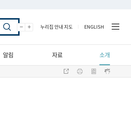
누리집 안내 지도
ENGLISH
전체 
축소
확대
알림
자료
소개
주소 복사
프린트
점자파일 내려받기
점자뷰어 보