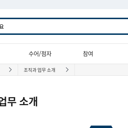
수어/점자
참여
조직과 업무 소개
바로가기
바로가기
업무 소개