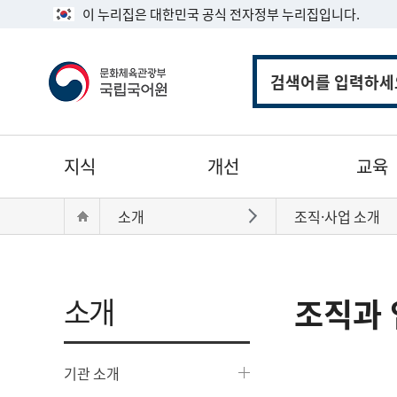
이 누리집은 대한민국 공식 전자정부 누리집입니다.
통
합
검
색
주
지식
개선
교육
메
뉴
현
Home
소개
조직·사업 소개
바로가기
재
위
치:
소개
조직과 
기관 소개