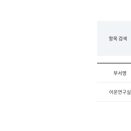
국
립
국
어
원
F
항목 검색
조
o
직
r
도
m
국
어
부서명
원
원
조
장
어문연구실
직
기
및
획
업
연
무
수
소
부
개
기