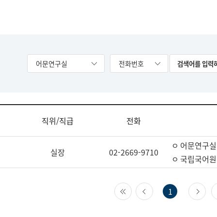
어문연구실
전화번호
직위/직급
전화
ㅇ 어문연구실
실장
02-2669-9710
ㅇ 국립국어원
첫 페이지
이전 페이지
다
1