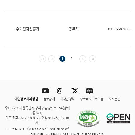
수어점자진흥과
공무직
02-2669-9661
첫 페이지
이전 페이지
다음 페이지
마지막 페이지
1
2
Youtube
Instagram
Twitter
blog
개인정보 처리 방침
정보공개
저작권 정책
무료 배포 프로그램
오시는 길
바로 가기
문체부와 소속기관
우) 07511 서울특별시 강서구 금낭화로 154(방화
동 827)
대표 전화: 02-2669-9775(평일 9~12시, 13~18
시)
COPYRIGHT ⓒ National Institute of
Korean Language ALL RIGHTS RESERVED.