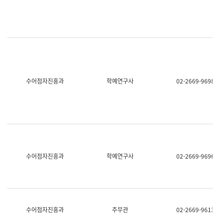
명,
교
직
육
위/
연
직
수
급,
과
전
어
화,
문
담
연
당
구
수어점자진흥과
학예연구사
02-2669-9698
업
실
무)
어
문
연
구
과
어
문
연
수어점자진흥과
학예연구사
02-2669-9696
구
과
(사
전
팀)
언
어
수어점자진흥과
주무관
02-2669-9613
정