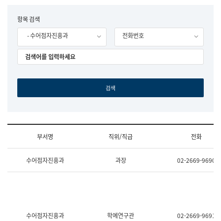
립
국
F
항목 검색
어
o
원
- 수어점자진흥과
전화번호
r
조
m
직
도
국
어
원
원
장
기
획
연
수
부서명
직위/직급
전화
부
기
조
획
수어점자진흥과
과장
02-2669-9690
직
운
및
영
업
과
무
공
소
공
개
언
(부
어
수어점자진흥과
학예연구관
02-2669-9691
서
과