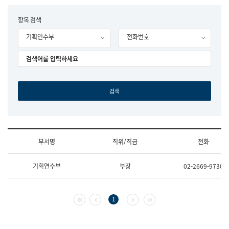
립
국
F
항목 검색
어
o
원
기획연수부
전화번호
r
조
m
직
도
국
어
원
원
장
기
획
연
수
부서명
직위/직급
전화
부
기
조
획
기획연수부
부장
02-2669-9730
직
운
및
영
업
과
무
공
첫 페이지
이전 페이지
다음 페이지
마지막 페이지
1
소
공
개
언
(부
어
서
과