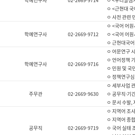
학예연구사
02-2669-9714
ㅇ <우리말샘>
ㅇ <근현대 
ㅇ 사전 관련 
ㅇ <국어 어원
학예연구사
02-2669-9712
ㅇ <국어 어원
ㅇ 근현대국어
ㅇ 어문연구 시
ㅇ 언어정책 기
학예연구사
02-2669-9716
ㅇ 민원 및 국
ㅇ 정책연구심
ㅇ 세부사업 관리
주무관
02-2669-9630
ㅇ 공무직·기간
ㅇ 문서 수발,
ㅇ 지역어 조사
ㅇ 지역어 종합
공무직
02-2669-9719
ㅇ 국어 실태 