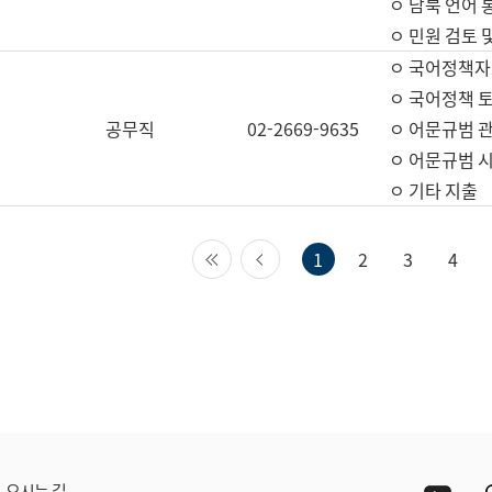
ㅇ 남북 언어 
ㅇ 민원 검토 
ㅇ 국어정책자
ㅇ 국어정책 
공무직
02-2669-9635
ㅇ 어문규범 
ㅇ 어문규범 
ㅇ 기타 지출
첫 페이지
이전 페이지
1
2
3
4
Yout
오시는 길