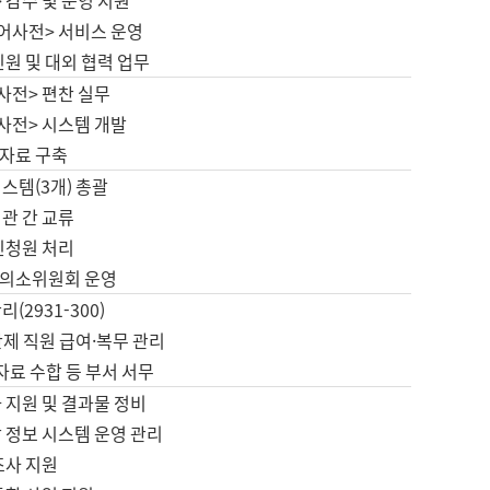
 감수 및 운영 지원
국어사전> 서비스 운영
민원 및 대외 협력 업무
사전> 편찬 실무
사전> 시스템 개발
자료 구축
스템(3개) 총괄
관 간 교류
민청원 처리
의소위원회 운영
(2931-300)
제 직원 급여·복무 관리
 자료 수합 등 부서 서무
 지원 및 결과물 정비
 정보 시스템 운영 관리
조사 지원