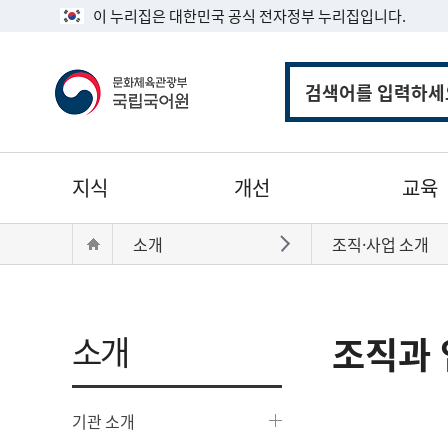
이 누리집은 대한민국 공식 전자정부 누리집입니다.
통
합
검
색
주
지식
개선
교육
메
뉴
현
Home
소개
조직·사업 소개
바로가기
재
위
치:
소개
조직과 
기관 소개