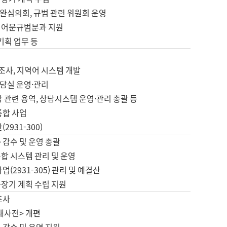
완심의회, 규범 관련 위원회 운영
 어문규범분과 지원
 기획 업무 등
업
 조사, 지역어 시스템 개발
담실 운영·관리
 관련 용역, 상담시스템 운영·관리 총괄 등
통합 사업
2931-300)
 감수 및 운영 총괄
합 시스템 관리 및 운영
업(2931-305) 관리 및 예결산
중장기 계획 수립 지원
조사
대사전> 개편