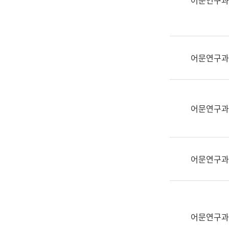
어문연구과
실
어
문
연
구
어문연구과
과
어
문
연
어문연구과
구
과
(사
전
어문연구과
팀)
언
어
정
보
어문연구과
과