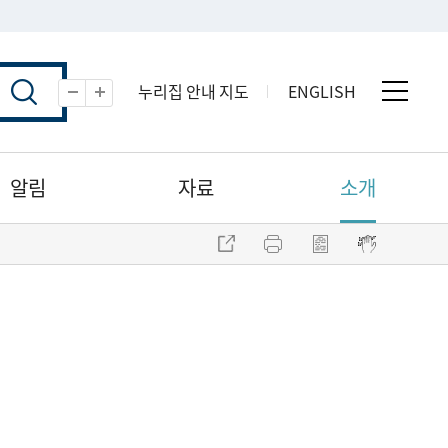
누리집 안내 지도
ENGLISH
전체 
축소
확대
알림
자료
소개
주소 복사
프린트
점자파일 내려받기
점자뷰어 보