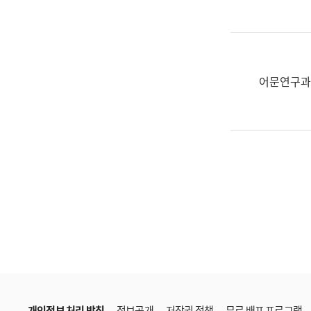
한
국
어
진
흥
어문연구과
과
수
어
점
자
진
흥
과
개인정보 처리 방침
정보공개
저작권 정책
무료 배포 프로그램