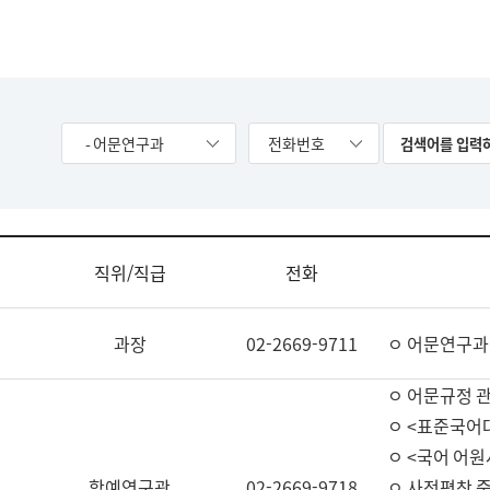
- 어문연구과
전화번호
직위/직급
전화
과장
02-2669-9711
ㅇ 어문연구과
ㅇ 어문규정 
ㅇ <표준국어
ㅇ <국어 어원
학예연구관
02-2669-9718
ㅇ 사전편찬 