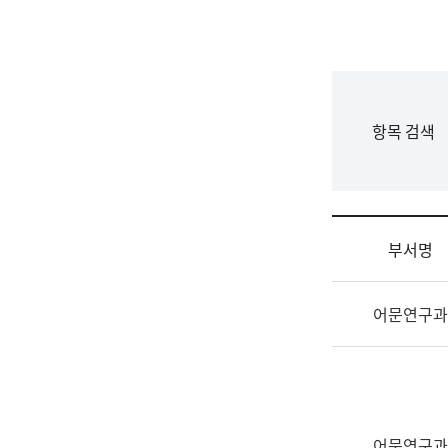
국
립
국
어
원
F
항목 검색
조
o
직
r
도
m
국
어
부서명
원
원
조
장
어문연구과
직
기
및
획
업
연
무
수
소
부
개
기
어문연구과