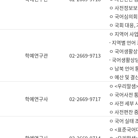
ㅇ 사전정보보
ㅇ 국어심의회
ㅇ 국회 대응,
ㅇ 지역어 사
- 지역별 언어
ㅇ 국어생활상
학예연구관
02-2669-9713
- 국어생활상담
ㅇ 남북 언어 
ㅇ 예산 및 결산(
ㅇ <우리말샘>
ㅇ 국어사전 통
학예연구사
02-2669-9717
ㅇ 사전 세부 사
ㅇ 사전편찬 
ㅇ 국어 실태 
ㅇ <표준국어