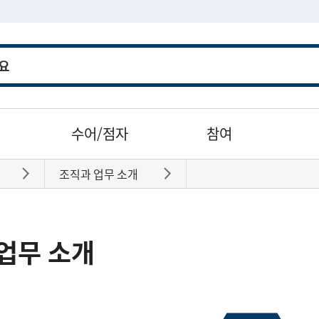
수어/점자
참여
조직과 업무 소개
바로가기
바로가기
업무 소개