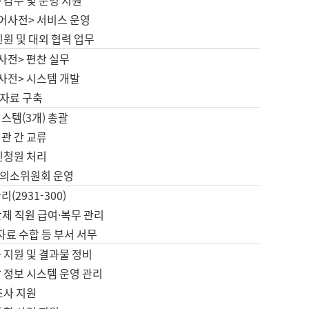
 감수 및 운영 지원
국어사전> 서비스 운영
민원 및 대외 협력 업무
사전> 편찬 실무
사전> 시스템 개발
자료 구축
스템(3개) 총괄
관 간 교류
민청원 처리
의소위원회 운영
(2931-300)
제 직원 급여·복무 관리
 자료 수합 등 부서 서무
 지원 및 결과물 정비
 정보 시스템 운영 관리
조사 지원