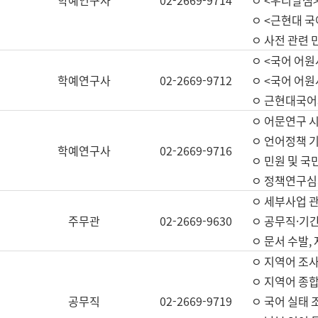
학예연구사
02-2669-9714
ㅇ <우리말샘>
ㅇ <근현대 
ㅇ 사전 관련 
ㅇ <국어 어원
학예연구사
02-2669-9712
ㅇ <국어 어원
ㅇ 근현대국어
ㅇ 어문연구 시
ㅇ 언어정책 기
학예연구사
02-2669-9716
ㅇ 민원 및 국
ㅇ 정책연구심
ㅇ 세부사업 관리
주무관
02-2669-9630
ㅇ 공무직·기간
ㅇ 문서 수발,
ㅇ 지역어 조사
ㅇ 지역어 종합
공무직
02-2669-9719
ㅇ 국어 실태 