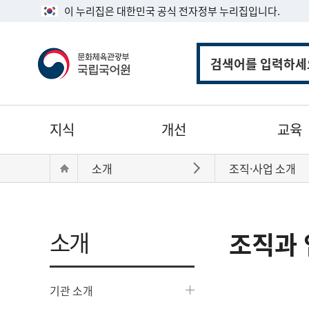
이 누리집은 대한민국 공식 전자정부 누리집입니다.
통
합
검
색
주
지식
개선
교육
메
뉴
현
Home
소개
조직·사업 소개
바로가기
재
위
치:
소개
조직과 
기관 소개