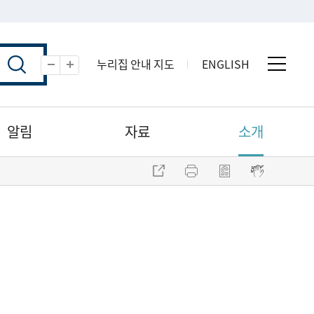
누리집 안내 지도
ENGLISH
전체 
축소
확대
알림
자료
소개
주소 복사
프린트
점자파일 내려받기
점자뷰어 보