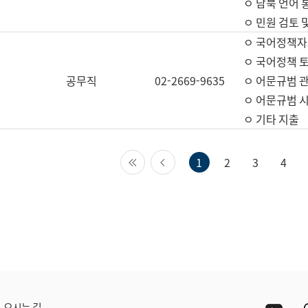
ㅇ 남북 언어 
ㅇ 민원 검토 
ㅇ 국어정책자
ㅇ 국어정책 
공무직
02-2669-9635
ㅇ 어문규범 
ㅇ 어문규범 
ㅇ 기타 지출
첫 페이지
이전 페이지
1
2
3
4
Yout
오시는 길