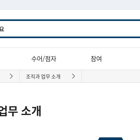
수어/점자
참여
조직과 업무 소개
바로가기
바로가기
업무 소개