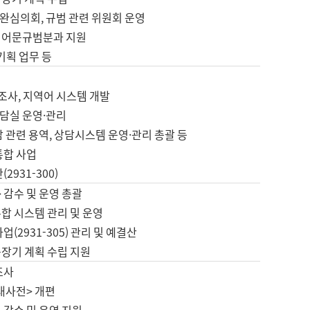
완심의회, 규범 관련 위원회 운영
 어문규범분과 지원
 기획 업무 등
업
 조사, 지역어 시스템 개발
담실 운영·관리
 관련 용역, 상담시스템 운영·관리 총괄 등
통합 사업
2931-300)
 감수 및 운영 총괄
합 시스템 관리 및 운영
업(2931-305) 관리 및 예결산
중장기 계획 수립 지원
조사
대사전> 개편