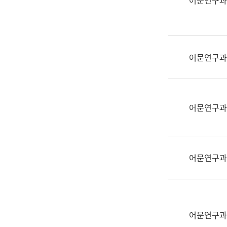
어문연구과
실
어
문
연
구
어문연구과
과
어
문
연
어문연구과
구
과
(사
전
어문연구과
팀)
언
어
정
보
어문연구과
과