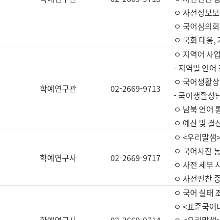
ㅇ 사전정보보
ㅇ 국어심의회
ㅇ 국회 대응,
ㅇ 지역어 사
- 지역별 언어
ㅇ 국어생활상
학예연구관
02-2669-9713
- 국어생활상담
ㅇ 남북 언어 
ㅇ 예산 및 결산(
ㅇ <우리말샘>
ㅇ 국어사전 통
학예연구사
02-2669-9717
ㅇ 사전 세부 사
ㅇ 사전편찬 
ㅇ 국어 실태 
ㅇ <표준국어