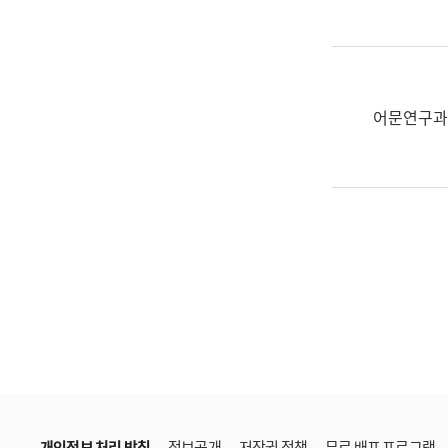
한
국
어
진
흥
어문연구과
과
수
어
점
자
진
흥
과
개인정보 처리 방침
정보공개
저작권 정책
무료 배포 프로그램