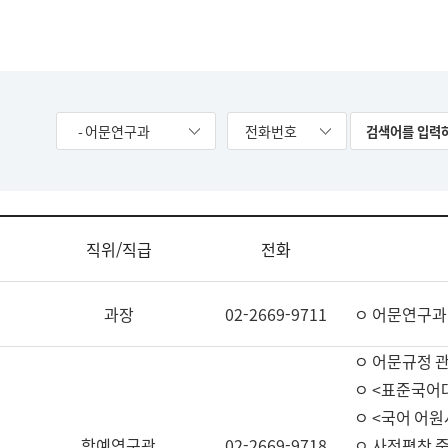
- 어문연구과
전화번호
직위/직급
전화
과장
02-2669-9711
ㅇ 어문연구과
ㅇ 어문규정 
ㅇ <표준국어
ㅇ <국어 어원
학예연구관
02-2669-9718
ㅇ 사전편찬 