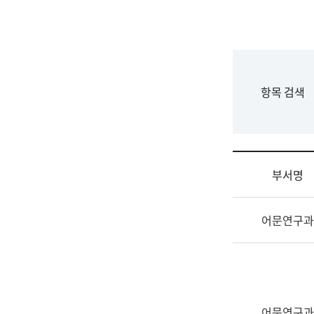
국
립
국
어
원
F
항목 검색
조
o
직
r
도
m
국
어
부서명
원
원
조
장
어문연구과
직
기
및
획
업
연
무
수
소
부
개
기
어문연구과