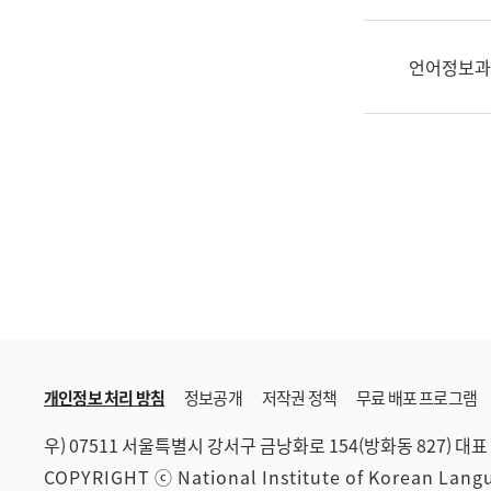
한
국
어
언어정보과
진
흥
과
수
어
점
자
진
흥
과
개인정보 처리 방침
정보공개
저작권 정책
무료 배포 프로그램
우) 07511 서울특별시 강서구 금낭화로 154(방화동 827)
대표 
COPYRIGHT ⓒ National Institute of Korean Lan