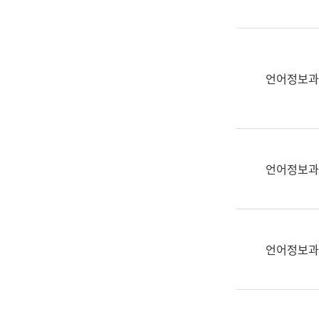
(부
획
서
운
명,
영
직
과
위/
언어정보과
공
직
공
급,
언
전
어
화,
과
담
교
언어정보과
당
육
업
연
무)
수
과
언어정보과
어
문
연
구