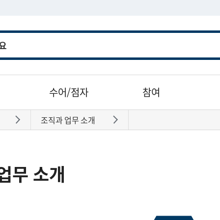
수어/점자
참여
조직과 업무 소개
바로가기
바로가기
업무 소개