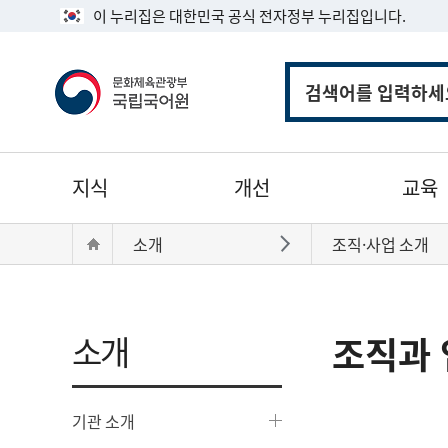
이 누리집은 대한민국 공식 전자정부 누리집입니다.
통
합
검
색
주
지식
개선
교육
메
뉴
현
Home
소개
조직·사업 소개
바로가기
재
위
치:
소개
조직과 
기관 소개