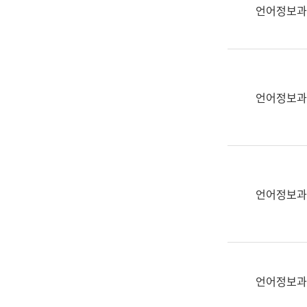
실
언어정보과
어
문
연
구
과
언어정보과
어
문
연
구
과
(사
언어정보과
전
팀)
언
어
정
언어정보과
보
과