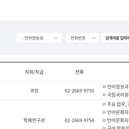
- 언어정보과
전화번호
직위/직급
전화
ㅇ 언어정보과
과장
02-2669-9750
ㅇ 국립국어원
ㅇ 주요 업무,
ㅇ 언어문화자
학예연구관
02-2669-9754
ㅇ 언어문화자
ㅇ 국어 말뭉치