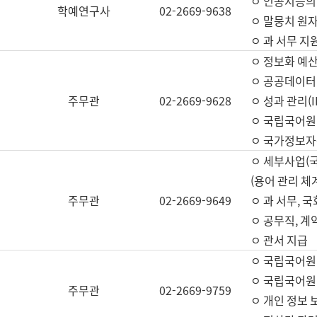
ㅇ 인공지능의
학예연구사
02-2669-9638
ㅇ 말뭉치 원자
ㅇ 과 서무 지
ㅇ 정보화 예산
ㅇ 공공데이터 
주무관
02-2669-9628
ㅇ 성과 관리(
ㅇ 국립국어원
ㅇ 국가정보자
ㅇ 세부사업(
(용어 관리 체
주무관
02-2669-9649
ㅇ 과 서무, 
ㅇ 공무직, 계
ㅇ 관서 지급
ㅇ 국립국어원
ㅇ 국립국어원
주무관
02-2669-9759
ㅇ 개인 정보 