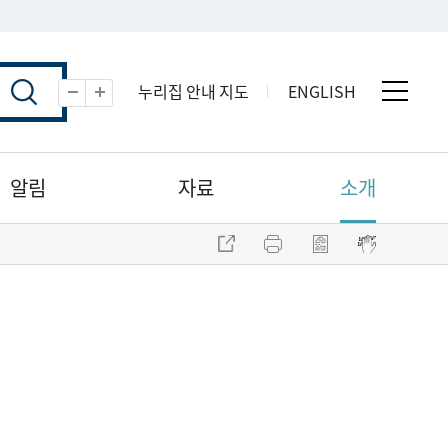
누리집 안내 지도
ENGLISH
전체 
축소
확대
알림
자료
소개
주소 복사
프린트
점자파일 내려받기
점자뷰어 보