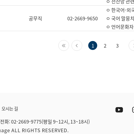
ㅇ 전산망 관련
ㅇ 한국어-외
공무직
02-2669-9650
ㅇ 국어 말뭉치
ㅇ 언어문화자원
첫 페이지
이전 페이지
1
2
3
Yout
오시는 길
전화: 02-2669-9775(평일 9~12시, 13~18시)
guage ALL RIGHTS RESERVED.