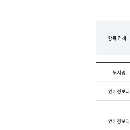
국
립
국
어
원
F
항목 검색
조
o
직
r
도
m
국
어
부서명
원
원
조
장
언어정보과
직
기
및
획
업
연
무
수
소
언어정보과
부
개
기