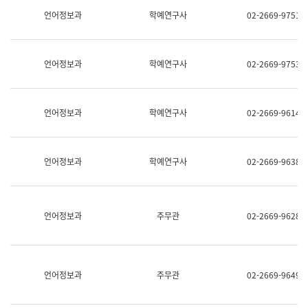
명,
교
언어정보과
학예연구사
02-2669-9751
직
육
위/
연
직
수
급,
과
언어정보과
학예연구사
02-2669-9753
전
어
화,
문
담
연
당
구
언어정보과
학예연구사
02-2669-9614
업
실
무)
어
문
연
언어정보과
학예연구사
02-2669-9638
구
과
어
문
연
언어정보과
주무관
02-2669-9628
구
과
(사
전
팀)
언어정보과
주무관
02-2669-9649
언
어
정