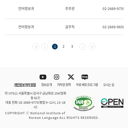
보
과
언어정보과
주무관
02-2669-9759
한
국
어
언어정보과
공무직
02-2669-9650
진
흥
과
수
첫 페이지
이전 페이지
다음 페이지
마지막 페이지
1
2
3
어
점
자
진
흥
과
Youtube
Instagram
Twitter
blog
개인정보 처리 방침
정보공개
저작권 정책
무료 배포 프로그램
오시는 길
바로 가기
문체부와 소속기관
우) 07511 서울특별시 강서구 금낭화로 154(방화
동 827)
대표 전화: 02-2669-9775(평일 9~12시, 13~18
시)
COPYRIGHT ⓒ National Institute of
Korean Language ALL RIGHTS RESERVED.