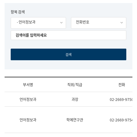
립
국
F
항목 검색
어
o
원
- 언어정보과
전화번호
r
조
m
직
도
국
어
원
원
장
기
획
연
수
부서명
직위/직급
전화
부
기
조
획
언어정보과
과장
02-2669-9750
직
운
및
영
업
과
무
공
언어정보과
학예연구관
02-2669-9754
소
공
개
언
(부
어
서
과