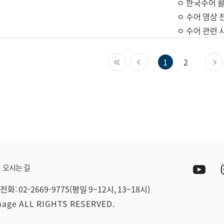
ㅇ 한국수어 활
ㅇ 수어 영상 
ㅇ 수어 관련 
첫 페이지
이전 페이지
1
2
Yout
오시는 길
전화: 02-2669-9775(평일 9~12시, 13~18시)
guage ALL RIGHTS RESERVED.