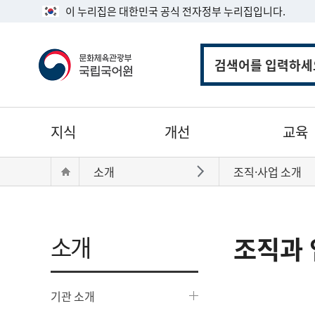
이 누리집은 대한민국 공식 전자정부 누리집입니다.
통
합
검
색
주
지식
개선
교육
메
뉴
현
Home
소개
조직·사업 소개
바로가기
재
위
치:
소개
조직과 
기관 소개