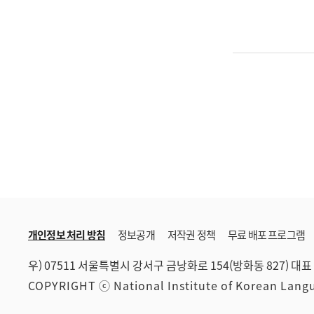
개인정보 처리 방침
정보공개
저작권 정책
무료 배포 프로그램
우) 07511 서울특별시 강서구 금낭화로 154(방화동 827)
대표 
COPYRIGHT ⓒ National Institute of Korean Lan