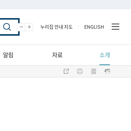
누리집 안내 지도
ENGLISH
전체 
축소
확대
알림
자료
소개
주소 복사
프린트
점자파일 내려받기
점자뷰어 보