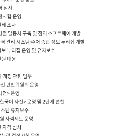
격 심사
검정시험 운영
실태 조사
병렬 말뭉치 구축 및 점역 소프트웨어 개발
격 관리 시스템·수어 종합 정보 누리집 개발
정보 누리집 운영 및 유지보수
민원 대응
제·개정 관련 업무
사전 편찬위원회 운영
사전> 운영
한국어 사전> 운영 및 2단계 편찬
시스템 유지보수
원 자격제도 운영
원 자격 심사
육능력 검정시험 운영