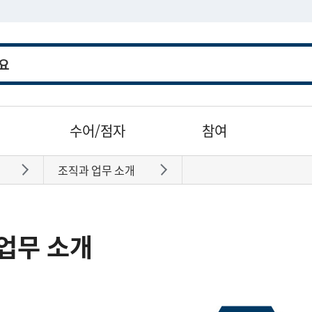
수어/점자
참여
조직과 업무 소개
바로가기
바로가기
업무 소개