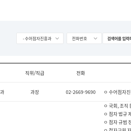
- 수어점자진흥과
전화번호
직위/직급
전화
과
과장
02-2669-9690
ㅇ 수어점자진
ㅇ 국회, 조직 
ㅇ 점자 법규 
ㅇ 점자 규범 
ㅇ 점자교원 