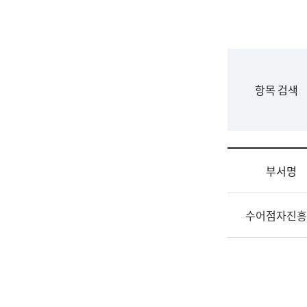
국
립
국
어
원
F
항목 검색
조
o
직
r
도
m
국
어
부서명
원
원
조
장
수어점자진흥
직
기
및
획
업
연
무
수
소
부
개
기