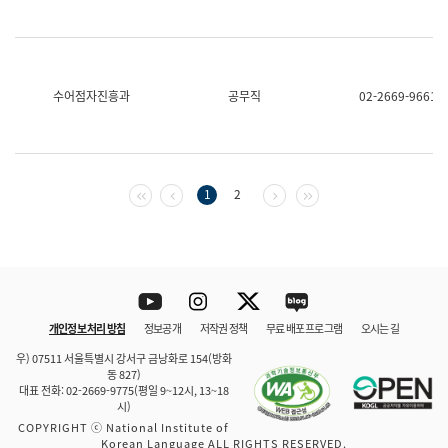
수어점자진흥과
공무직
02-2669-9661
첫 페이지
이전 페이지
다음 페이지
마지막 페이지
1
2
Youtube
Instagram
Twitter
blog
개인정보 처리 방침
정보공개
저작권 정책
무료 배포 프로그램
오시는 길
바로 가기
문체부와 소속기관
우) 07511 서울특별시 강서구 금낭화로 154(방화
동 827)
대표 전화: 02-2669-9775(평일 9~12시, 13~18
시)
COPYRIGHT ⓒ National Institute of
Korean Language ALL RIGHTS RESERVED.