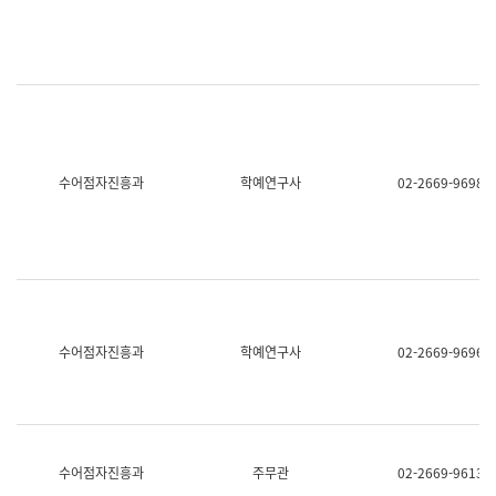
명,
교
직
육
위/
연
직
수
급,
과
전
어
화,
문
담
연
당
구
수어점자진흥과
학예연구사
02-2669-9698
업
실
무)
어
문
연
구
과
어
문
연
수어점자진흥과
학예연구사
02-2669-9696
구
과
(사
전
팀)
언
어
수어점자진흥과
주무관
02-2669-9613
정