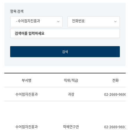
립
국
F
항목 검색
어
o
원
- 수어점자진흥과
전화번호
r
조
m
직
도
국
어
원
원
장
기
획
연
수
부서명
직위/직급
전화
부
기
조
획
수어점자진흥과
과장
02-2669-9690
직
운
및
영
업
과
무
공
소
공
개
언
(부
어
수어점자진흥과
학예연구관
02-2669-9691
서
과