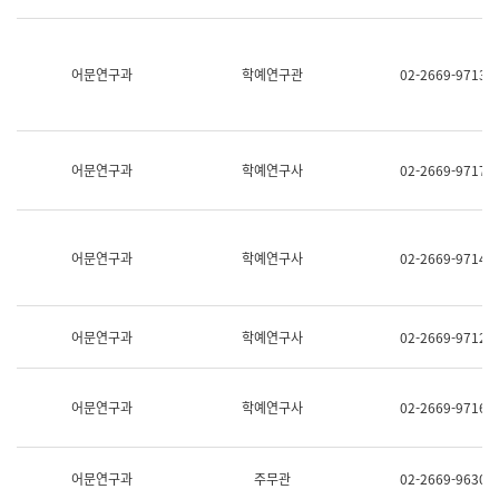
명,
교
직
육
위/
연
직
어문연구과
학예연구관
02-2669-9713
수
급,
과
전
어
화,
문
담
연
당
구
어문연구과
학예연구사
02-2669-9717
업
실
무)
어
문
연
어문연구과
학예연구사
02-2669-9714
구
과
어
문
어문연구과
학예연구사
02-2669-9712
연
구
과
(사
어문연구과
학예연구사
02-2669-9716
전
팀)
언
어
어문연구과
주무관
02-2669-9630
정