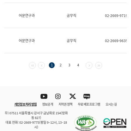
보
과
한
어문연구과
공무직
02-2669-9719
국
어
진
흥
과
어문연구과
공무직
02-2669-9635
수
어
점
자
진
첫 페이지
이전 페이지
다음 페이지
마지막 페이지
1
2
3
4
흥
과
Youtube
Instagram
Twitter
blog
개인정보 처리 방침
정보공개
저작권 정책
무료 배포 프로그램
오시는 길
바로 가기
문체부와 소속기관
우) 07511 서울특별시 강서구 금낭화로 154(방화
동 827)
대표 전화: 02-2669-9775(평일 9~12시, 13~18
시)