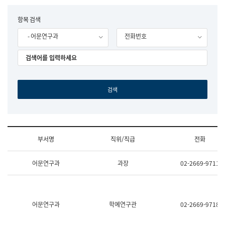
립
국
F
항목 검색
어
o
원
- 어문연구과
전화번호
r
조
m
직
도
국
어
원
원
장
기
획
연
수
부서명
직위/직급
전화
부
기
조
획
어문연구과
과장
02-2669-9711
직
운
및
영
업
과
무
공
소
공
어문연구과
학예연구관
02-2669-9718
개
언
(부
어
서
과