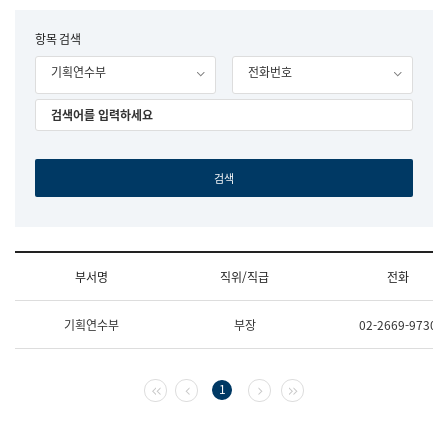
립
국
F
항목 검색
어
o
원
기획연수부
전화번호
r
조
m
직
도
국
어
원
원
장
기
획
연
수
부서명
직위/직급
전화
부
기
조
획
기획연수부
부장
02-2669-9730
직
운
및
영
업
과
무
공
첫 페이지
이전 페이지
다음 페이지
마지막 페이지
1
소
공
개
언
(부
어
서
과