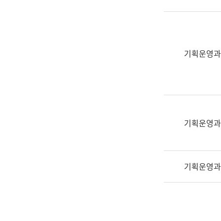
실
어
문
연
구
기획운영과
과
어
문
연
구
과
기획운영과
(사
전
팀)
기획운영과
언
어
정
보
과