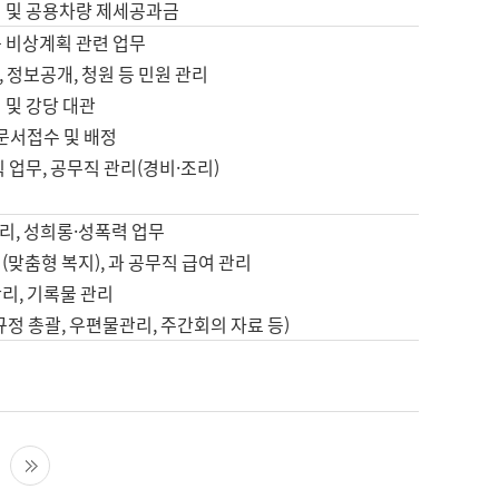
영 및 공용차량 제세공과금
등 비상계획 관련 업무
 정보공개, 청원 등 민원 관리
 및 강당 대관
 문서접수 및 배정
직 업무, 공무직 관리(경비·조리)
영
리, 성희롱·성폭력 업무
(맞춤형 복지), 과 공무직 급여 관리
리, 기록물 관리
규정 총괄, 우편물관리, 주간회의 자료 등)
영
다음 페이지
마지막 페이지