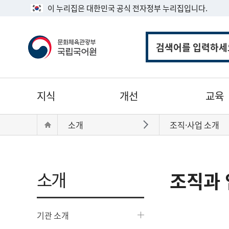
이 누리집은 대한민국 공식 전자정부 누리집입니다.
통
합
검
색
주
지식
개선
교육
메
뉴
현
Home
소개
조직·사업 소개
바로가기
재
위
치:
소개
조직과 
기관 소개