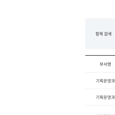
국
립
국
어
원
F
항목 검색
조
o
직
r
도
m
국
어
부서명
원
원
조
장
기획운영과
직
기
및
획
업
연
기획운영과
무
수
소
부
개
기