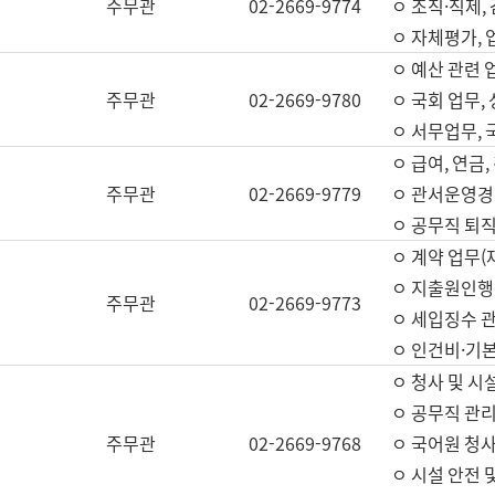
주무관
02-2669-9774
ㅇ 조직·직제,
ㅇ 자체평가,
ㅇ 예산 관련 
주무관
02-2669-9780
ㅇ 국회 업무
ㅇ 서무업무,
ㅇ 급여, 연금
주무관
02-2669-9779
ㅇ 관서운영경비
ㅇ 공무직 퇴직
ㅇ 계약 업무(
ㅇ 지출원인행위
주무관
02-2669-9773
ㅇ 세입징수 
ㅇ 인건비·기
ㅇ 청사 및 시
ㅇ 공무직 관리
주무관
02-2669-9768
ㅇ 국어원 청
ㅇ 시설 안전 