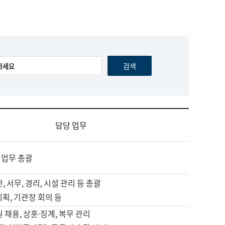
담당 업무
 업무 총괄
, 서무, 경리, 시설 관리 등 총괄
계획, 기관장 회의 등
원 채용, 상훈·징계, 복무 관리