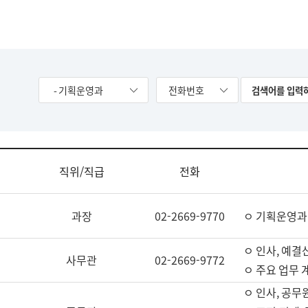
- 기획운영과
전화번호
직위/직급
전화
과장
02-2669-9770
ㅇ 기획운영과
ㅇ 인사, 예결산
사무관
02-2669-9772
ㅇ 주요 업무 
ㅇ 인사, 공무