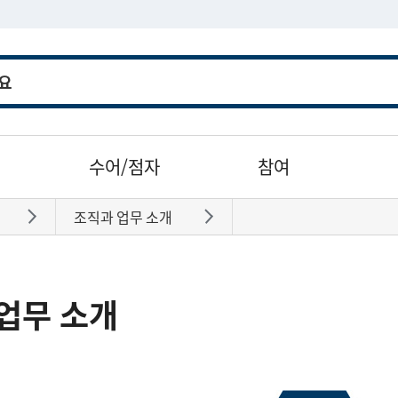
수어/점자
참여
조직과 업무 소개
바로가기
바로가기
업무 소개