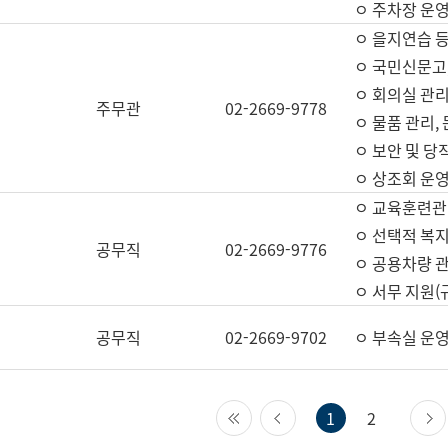
ㅇ 주차장 운
ㅇ 을지연습 
ㅇ 국민신문고,
ㅇ 회의실 관리
주무관
02-2669-9778
ㅇ 물품 관리,
ㅇ 보안 및 당
ㅇ 상조회 운
ㅇ 교육훈련관
ㅇ 선택적 복지
공무직
02-2669-9776
ㅇ 공용차량 관
ㅇ 서무 지원(
공무직
02-2669-9702
ㅇ 부속실 운
첫 페이지
이전 페이지
1
2