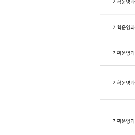
기획운영과
(부
획
서
운
명,
영
직
기획운영과
과
위/
공
직
공
급,
언
기획운영과
전
어
화,
과
담
교
당
육
기획운영과
업
연
무)
수
과
어
문
기획운영과
연
구