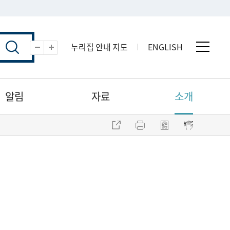
누리집 안내 지도
ENGLISH
전체 
축소
확대
알림
자료
소개
주소 복사
프린트
점자파일 내려받기
점자뷰어 보