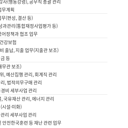
 감사(행동강령), 공무직 총괄 관리
 업무계획
업무(편성, 결산 등)
, 성과관리(통합재정사업평가 등)
 국어정책과 협조 업무
, 건강보험
 출납, 지출 업무(지출관 보조)
금 등
재무관 보조)
, 예산집행 관리, 회계직 관리
관리, 법적의무구매 관리
본경비 세부사업 관리
설, 국유재산 관리, 에너지 관리
(시설·미화)
사관리 세부사업 관리
및 안전한국훈련 등 재난 관련 업무