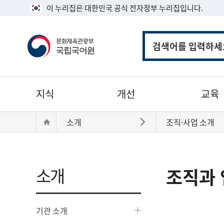
이 누리집은 대한민국 공식 전자정부 누리집입니다.
통
합
검
색
주
지식
개선
교육
메
뉴
현
Home
소개
조직·사업 소개
바로가기
재
위
치:
소개
조직과 
기관 소개