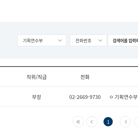
기획연수부
전화번호
직위/직급
전화
부장
02-2669-9730
ㅇ 기획연수부
첫 페이지
이전 페이지
다
1