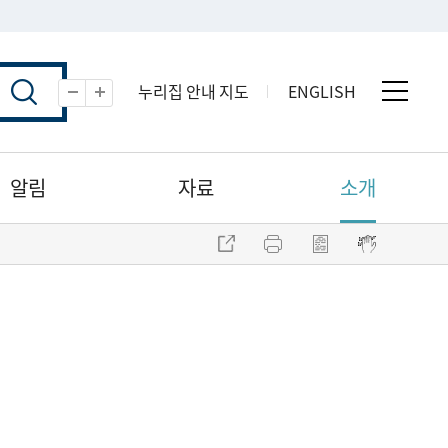
누리집 안내 지도
ENGLISH
전체 
축소
확대
알림
자료
소개
주소 복사
프린트
점자파일 내려받기
점자뷰어 보