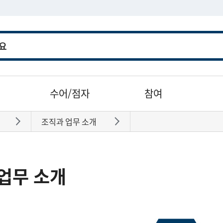
수어/점자
참여
조직과 업무 소개
바로가기
바로가기
업무 소개