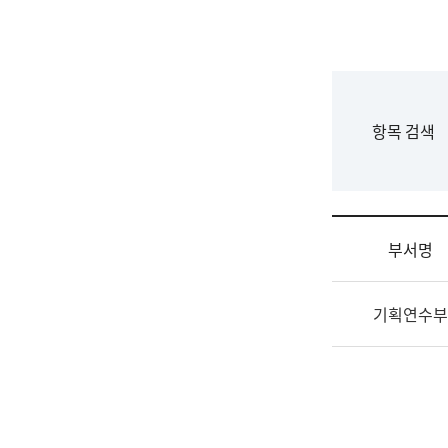
국
립
국
어
원
F
항목 검색
조
o
직
r
도
m
국
어
부서명
원
원
조
장
기획연수부
직
기
및
획
업
연
무
수
소
부
개
기