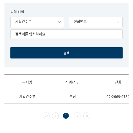
립
국
F
항목 검색
어
o
원
기획연수부
전화번호
r
조
m
직
도
국
어
원
원
장
기
획
연
수
부서명
직위/직급
전화
부
기
조
획
기획연수부
부장
02-2669-9730
직
운
및
영
업
과
무
공
첫 페이지
이전 페이지
다음 페이지
마지막 페이지
1
소
공
개
언
(부
어
서
과