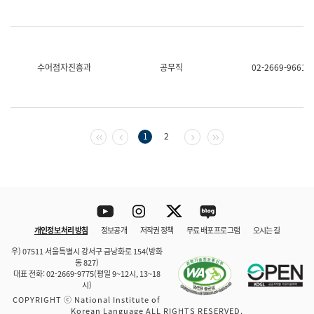
수어점자진흥과
공무직
02-2669-9661
첫 페이지
이전 페이지
다음 페이지
마지막 페이지
1
2
Youtube
Instagram
Twitter
blog
개인정보 처리 방침
정보공개
저작권 정책
무료 배포 프로그램
오시는 길
바로 가기
문체부와 소속기관
우) 07511 서울특별시 강서구 금낭화로 154(방화
동 827)
대표 전화: 02-2669-9775(평일 9~12시, 13~18
시)
COPYRIGHT ⓒ National Institute of
Korean Language ALL RIGHTS RESERVED.