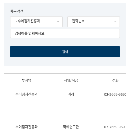
립
국
F
항목 검색
어
o
원
- 수어점자진흥과
전화번호
r
조
m
직
도
국
어
원
원
장
기
획
연
수
부서명
직위/직급
전화
부
기
조
획
수어점자진흥과
과장
02-2669-9690
직
운
및
영
업
과
무
공
소
공
개
언
(부
어
수어점자진흥과
학예연구관
02-2669-9691
서
과