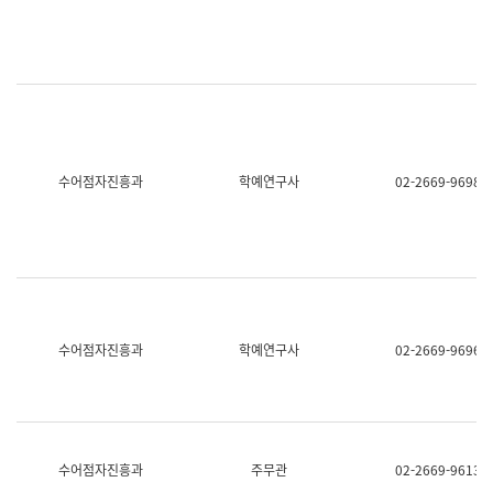
명,
교
직
육
위/
연
직
수
급,
과
전
어
화,
문
담
연
당
구
수어점자진흥과
학예연구사
02-2669-9698
업
실
무)
어
문
연
구
과
어
문
연
수어점자진흥과
학예연구사
02-2669-9696
구
과
(사
전
팀)
언
어
수어점자진흥과
주무관
02-2669-9613
정