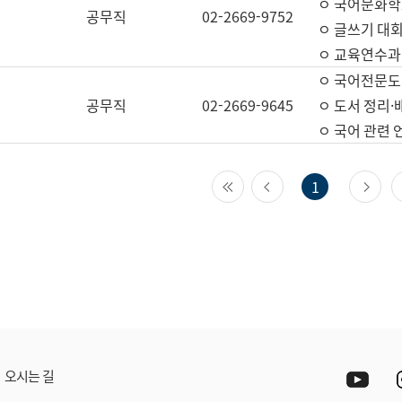
ㅇ 국어문화학
공무직
02-2669-9752
ㅇ 글쓰기 대회
ㅇ 교육연수과
ㅇ 국어전문도
공무직
02-2669-9645
ㅇ 도서 정리·
ㅇ 국어 관련
첫 페이지
이전 페이지
다
1
Yout
오시는 길