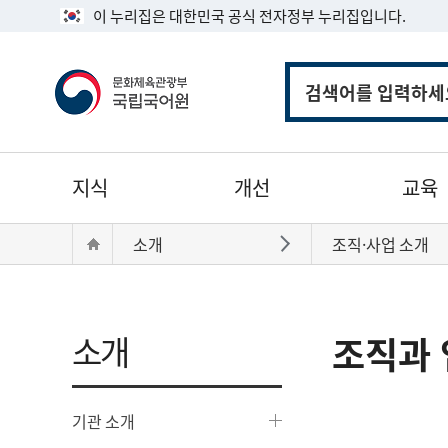
이 누리집은 대한민국 공식 전자정부 누리집입니다.
통
합
검
색
주
지식
개선
교육
메
뉴
현
Home
소개
조직·사업 소개
바로가기
재
위
치:
소개
조직과 
기관 소개