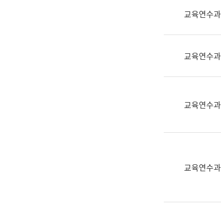
실
교육연수과
어
문
연
구
교육연수과
과
어
문
연
교육연수과
구
과
(사
전
팀)
교육연수과
언
어
정
보
과