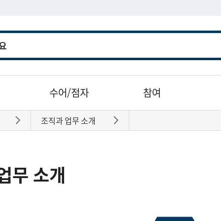
수어/점자
참여
조직과 업무 소개
바로가기
바로가기
업무 소개