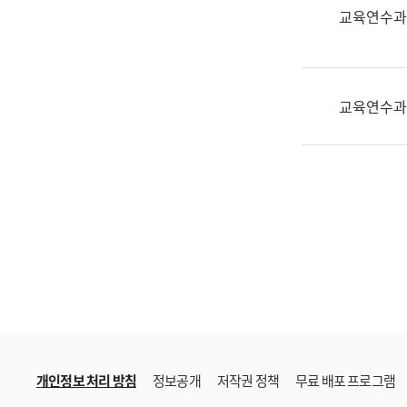
한
교육연수과
국
어
진
흥
교육연수과
과
수
어
점
자
진
흥
과
개인정보 처리 방침
정보공개
저작권 정책
무료 배포 프로그램