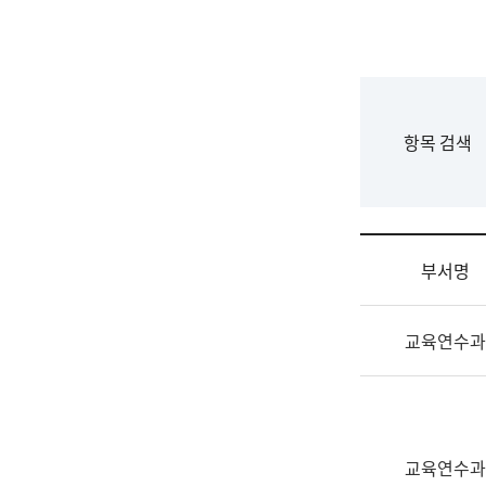
국
립
국
어
원
F
항목 검색
조
o
직
r
도
m
국
어
부서명
원
원
조
장
교육연수과
직
기
및
획
업
연
무
수
소
부
교육연수과
개
기