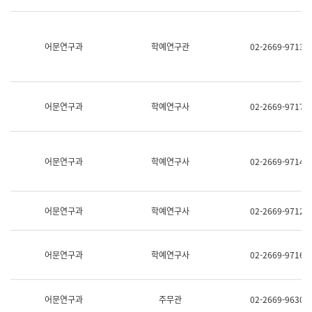
명,
교
직
육
위/
연
직
어문연구과
학예연구관
02-2669-9713
수
급,
과
전
어
화,
문
담
연
당
구
어문연구과
학예연구사
02-2669-9717
업
실
무)
어
문
연
어문연구과
학예연구사
02-2669-9714
구
과
어
문
어문연구과
학예연구사
02-2669-9712
연
구
과
(사
어문연구과
학예연구사
02-2669-9716
전
팀)
언
어
어문연구과
주무관
02-2669-9630
정