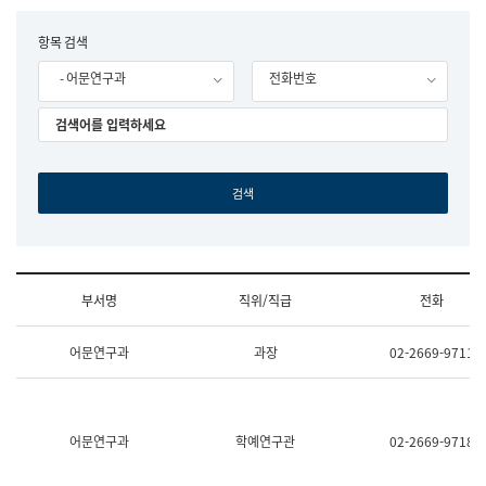
립
국
F
항목 검색
어
o
원
- 어문연구과
전화번호
r
조
m
직
도
국
어
원
원
장
기
획
연
수
부서명
직위/직급
전화
부
기
조
획
어문연구과
과장
02-2669-9711
직
운
및
영
업
과
무
공
소
공
어문연구과
학예연구관
02-2669-9718
개
언
(부
어
서
과