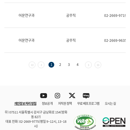
보
과
한
어문연구과
공무직
02-2669-9719
국
어
진
흥
과
어문연구과
공무직
02-2669-9635
수
어
점
자
진
첫 페이지
이전 페이지
다음 페이지
마지막 페이지
1
2
3
4
흥
과
Youtube
Instagram
Twitter
blog
개인정보 처리 방침
정보공개
저작권 정책
무료 배포 프로그램
오시는 길
바로 가기
문체부와 소속기관
우) 07511 서울특별시 강서구 금낭화로 154(방화
동 827)
대표 전화: 02-2669-9775(평일 9~12시, 13~18
시)