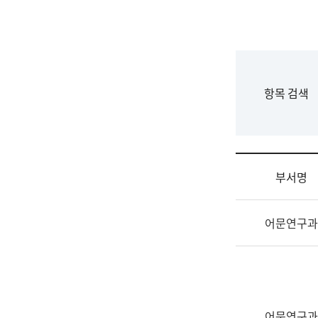
국
립
국
어
원
F
항목 검색
조
o
직
r
도
m
국
어
부서명
원
원
조
장
어문연구과
직
기
및
획
업
연
무
수
소
부
개
기
어문연구과