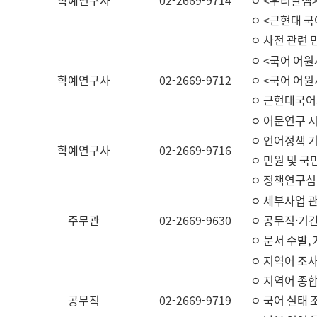
학예연구사
02-2669-9714
ㅇ <우리말샘>
ㅇ <근현대 
ㅇ 사전 관련 
ㅇ <국어 어원
학예연구사
02-2669-9712
ㅇ <국어 어원
ㅇ 근현대국어
ㅇ 어문연구 시
ㅇ 언어정책 기
학예연구사
02-2669-9716
ㅇ 민원 및 국
ㅇ 정책연구심
ㅇ 세부사업 관리
주무관
02-2669-9630
ㅇ 공무직·기간
ㅇ 문서 수발,
ㅇ 지역어 조사
ㅇ 지역어 종합
공무직
02-2669-9719
ㅇ 국어 실태 