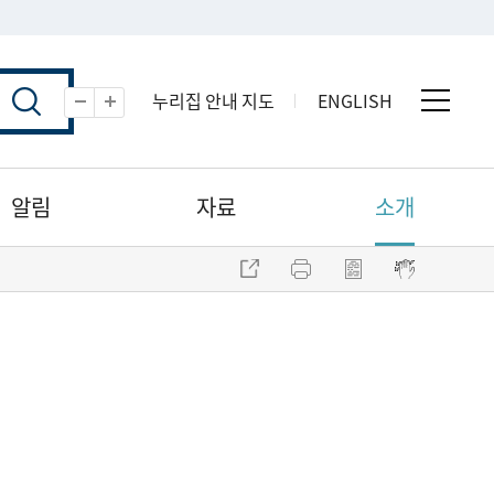
누리집 안내 지도
ENGLISH
전체 
축소
확대
알림
자료
소개
주소 복사
프린트
점자파일 내려받기
점자뷰어 보