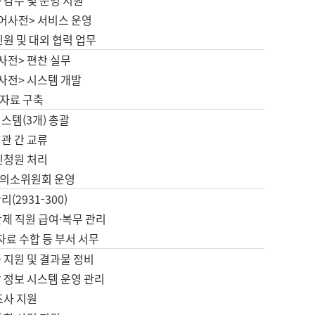
 감수 및 운영 지원
국어사전> 서비스 운영
민원 및 대외 협력 업무
사전> 편찬 실무
사전> 시스템 개발
자료 구축
스템(3개) 총괄
관 간 교류
민청원 처리
의소위원회 운영
(2931-300)
제 직원 급여·복무 관리
 자료 수합 등 부서 서무
 지원 및 결과물 정비
 정보 시스템 운영 관리
조사 지원