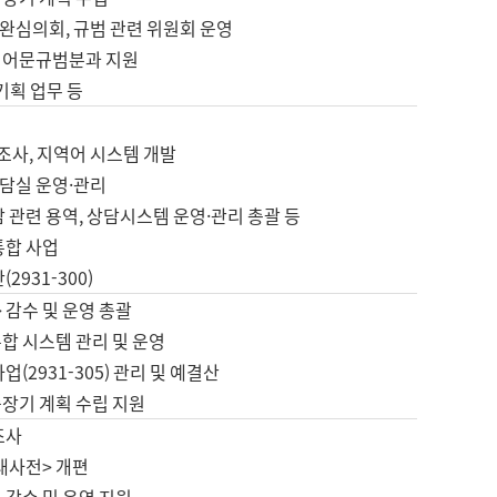
완심의회, 규범 관련 위원회 운영
 어문규범분과 지원
 기획 업무 등
업
 조사, 지역어 시스템 개발
담실 운영·관리
 관련 용역, 상담시스템 운영·관리 총괄 등
통합 사업
2931-300)
 감수 및 운영 총괄
합 시스템 관리 및 운영
업(2931-305) 관리 및 예결산
중장기 계획 수립 지원
조사
대사전> 개편