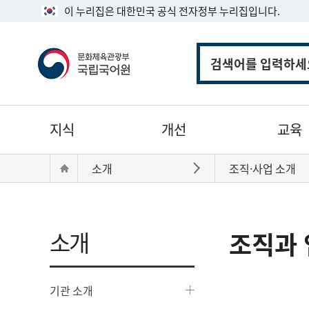
이 누리집은 대한민국 공식 전자정부 누리집입니다.
통
합
검
색
주
지식
개선
교육
메
뉴
현
Home
소개
조직·사업 소개
바로가기
재
위
치:
소개
조직과 
기관 소개