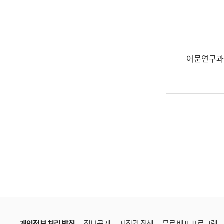
한
국
어
진
흥
어문연구과
과
수
어
점
자
진
흥
과
개인정보 처리 방침
정보공개
저작권 정책
무료 배포 프로그램