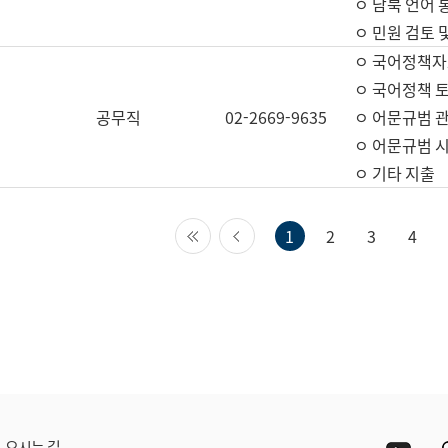
ㅇ 남북 언어 
ㅇ 민원 검토 
ㅇ 국어정책자
ㅇ 국어정책 
공무직
02-2669-9635
ㅇ 어문규범 
ㅇ 어문규범 
ㅇ 기타 지출
첫 페이지
이전 페이지
1
2
3
4
Yout
오시는 길