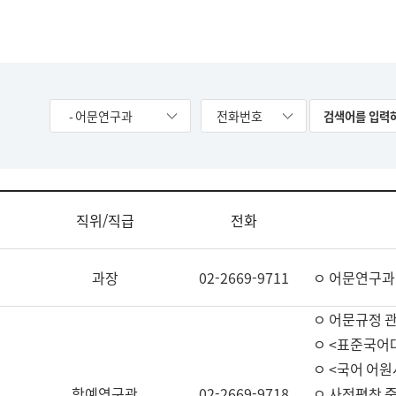
- 어문연구과
전화번호
직위/직급
전화
과장
02-2669-9711
ㅇ 어문연구과
ㅇ 어문규정 
ㅇ <표준국어
ㅇ <국어 어원
학예연구관
02-2669-9718
ㅇ 사전편찬 