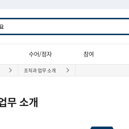
수어/점자
참여
조직과 업무 소개
바로가기
바로가기
업무 소개