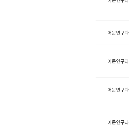
어문연구과
실
어
문
연
구
어문연구과
과
어
문
연
어문연구과
구
과
(사
전
어문연구과
팀)
언
어
정
보
어문연구과
과