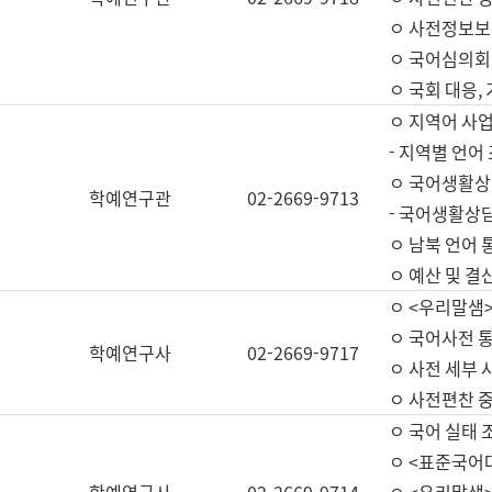
ㅇ 사전정보보
ㅇ 국어심의회
ㅇ 국회 대응,
ㅇ 지역어 사
- 지역별 언어
ㅇ 국어생활상
학예연구관
02-2669-9713
- 국어생활상담
ㅇ 남북 언어 
ㅇ 예산 및 결산(
ㅇ <우리말샘>
ㅇ 국어사전 통
학예연구사
02-2669-9717
ㅇ 사전 세부 사
ㅇ 사전편찬 
ㅇ 국어 실태 
ㅇ <표준국어