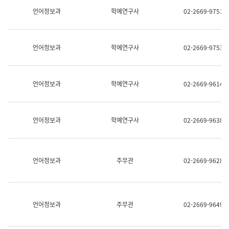
명,
교
언어정보과
학예연구사
02-2669-9751
직
육
위/
연
직
수
급,
과
언어정보과
학예연구사
02-2669-9753
전
어
화,
문
담
연
당
구
언어정보과
학예연구사
02-2669-9614
업
실
무)
어
문
연
언어정보과
학예연구사
02-2669-9638
구
과
어
문
연
언어정보과
주무관
02-2669-9628
구
과
(사
전
팀)
언어정보과
주무관
02-2669-9649
언
어
정