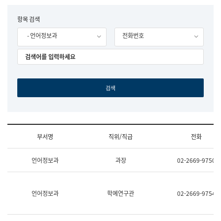
립
국
F
항목 검색
어
o
원
- 언어정보과
전화번호
r
조
m
직
도
국
어
원
원
장
기
획
연
수
부서명
직위/직급
전화
부
기
조
획
언어정보과
과장
02-2669-9750
직
운
및
영
업
과
무
공
언어정보과
학예연구관
02-2669-9754
소
공
개
언
(부
어
서
과