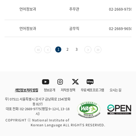
보
과
언어정보과
주무관
02-2669-9759
한
국
어
언어정보과
공무직
02-2669-9650
진
흥
과
수
첫 페이지
이전 페이지
다음 페이지
마지막 페이지
1
2
3
어
점
자
진
흥
과
Youtube
Instagram
Twitter
blog
개인정보 처리 방침
정보공개
저작권 정책
무료 배포 프로그램
오시는 길
바로 가기
문체부와 소속기관
우) 07511 서울특별시 강서구 금낭화로 154(방화
동 827)
대표 전화: 02-2669-9775(평일 9~12시, 13~18
시)
COPYRIGHT ⓒ National Institute of
Korean Language ALL RIGHTS RESERVED.