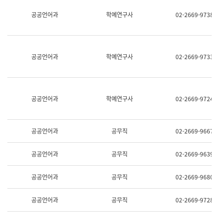
명,
교
공공언어과
학예연구사
02-2669-9738
직
육
위/
연
직
수
급,
과
전
어
공공언어과
학예연구사
02-2669-9733
화,
문
담
연
당
구
업
실
무)
어
공공언어과
학예연구사
02-2669-9724
문
연
구
과
공공언어과
공무직
02-2669-9667
어
문
연
공공언어과
공무직
02-2669-9639
구
과
(사
공공언어과
공무직
02-2669-9680
전
팀)
언
공공언어과
공무직
02-2669-9728
어
정