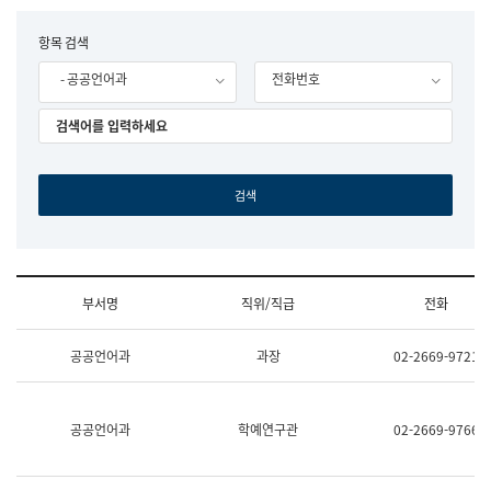
립
국
F
항목 검색
어
o
원
- 공공언어과
전화번호
r
조
m
직
도
국
어
원
원
장
기
획
연
수
부서명
직위/직급
전화
부
기
조
획
공공언어과
과장
02-2669-9721
직
운
및
영
업
과
무
공
공공언어과
학예연구관
02-2669-9766
소
공
개
언
(부
어
서
과