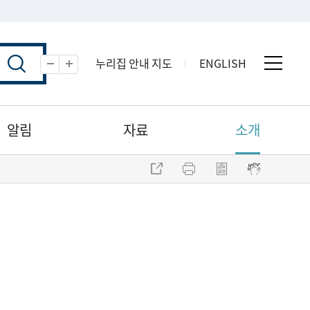
누리집 안내 지도
ENGLISH
전체 
축소
확대
알림
자료
소개
주소 복사
프린트
점자파일 내려받기
점자뷰어 보