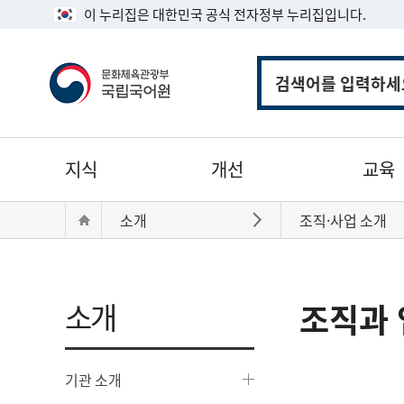
이 누리집은 대한민국 공식 전자정부 누리집입니다.
통
합
검
색
주
지식
개선
교육
메
뉴
현
Home
소개
조직·사업 소개
바로가기
재
위
치:
소개
조직과 
기관 소개