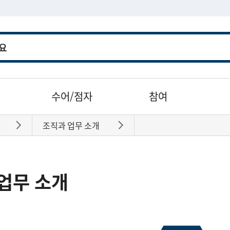
수어/점자
참여
조직과 업무 소개
바로가기
바로가기
업무 소개