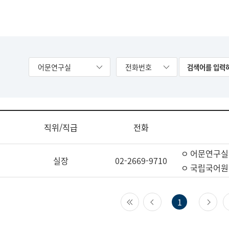
어문연구실
전화번호
직위/직급
전화
ㅇ 어문연구실
실장
02-2669-9710
ㅇ 국립국어원
첫 페이지
이전 페이지
다
1