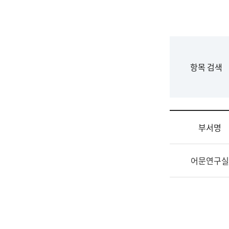
국
립
국
어
원
F
항목 검색
조
o
직
r
도
m
국
어
부서명
원
원
조
장
어문연구실
직
기
및
획
업
연
무
수
소
부
개
기