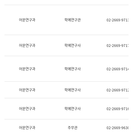
명,
교
직
육
위/
연
직
어문연구과
학예연구관
02-2669-9713
수
급,
과
전
어
화,
문
담
연
당
구
어문연구과
학예연구사
02-2669-9717
업
실
무)
어
문
연
어문연구과
학예연구사
02-2669-9714
구
과
어
문
어문연구과
학예연구사
02-2669-9712
연
구
과
(사
어문연구과
학예연구사
02-2669-9716
전
팀)
언
어
어문연구과
주무관
02-2669-9630
정