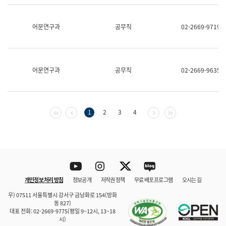
보
과
한
어문연구과
공무직
02-2669-9719
국
어
진
흥
과
어문연구과
공무직
02-2669-9635
수
어
점
자
진
첫 페이지
이전 페이지
다음 페이지
마지막 페이지
1
2
3
4
흥
과
Youtube
Instagram
Twitter
blog
개인정보 처리 방침
정보공개
저작권 정책
무료 배포 프로그램
오시는 길
바로 가기
문체부와 소속기관
우) 07511 서울특별시 강서구 금낭화로 154(방화
동 827)
대표 전화: 02-2669-9775(평일 9~12시, 13~18
시)