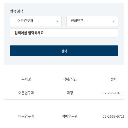
립
국
F
항목 검색
어
o
원
- 어문연구과
전화번호
r
조
m
직
도
국
어
원
원
장
기
획
연
수
부서명
직위/직급
전화
부
기
조
획
어문연구과
과장
02-2669-9711
직
운
및
영
업
과
무
공
소
공
어문연구과
학예연구관
02-2669-9718
개
언
(부
어
서
과