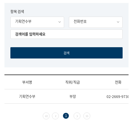
립
국
F
항목 검색
어
o
원
기획연수부
전화번호
r
조
m
직
도
국
어
원
원
장
기
획
연
수
부서명
직위/직급
전화
부
기
조
획
기획연수부
부장
02-2669-9730
직
운
및
영
업
과
무
공
첫 페이지
이전 페이지
다음 페이지
마지막 페이지
1
소
공
개
언
(부
어
서
과