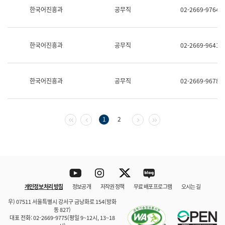
보
한국어진흥과
공무직
02-2669-9764
과
한
국
어
한국어진흥과
공무직
02-2669-9641
진
흥
과
수
한국어진흥과
공무직
02-2669-9678
어
점
자
진
흥
첫 페이지
이전 페이지
다음 페이지
마지막 페이지
1
2
과
Youtube
Instagram
Twitter
blog
개인정보 처리 방침
정보공개
저작권 정책
무료 배포 프로그램
오시는 길
바로 가기
문체부와 소속기관
우) 07511 서울특별시 강서구 금낭화로 154(방화
동 827)
대표 전화: 02-2669-9775(평일 9~12시, 13~18