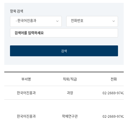
립
국
F
항목 검색
어
o
원
- 한국어진흥과
전화번호
r
조
m
직
도
국
어
원
원
장
기
획
연
수
부서명
직위/직급
전화
부
기
조
획
한국어진흥과
과장
02-2669-9742
직
운
및
영
업
과
무
공
소
공
한국어진흥과
학예연구관
02-2669-9742
개
언
(부
어
서
과