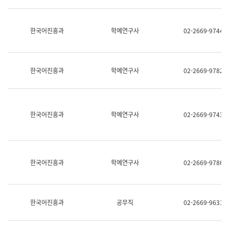
명,
교
직
육
위/
연
한국어진흥과
학예연구사
02-2669-9744
직
수
급,
과
전
어
화,
문
담
연
한국어진흥과
학예연구사
02-2669-9782
당
구
업
실
무)
어
문
연
한국어진흥과
학예연구사
02-2669-9743
구
과
어
문
연
한국어진흥과
학예연구사
02-2669-9786
구
과
(사
전
팀)
한국어진흥과
공무직
02-2669-9631
언
어
정