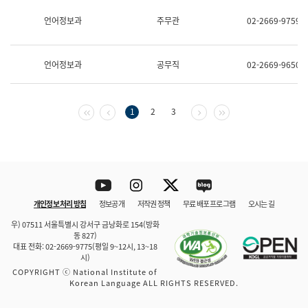
보
과
언어정보과
주무관
02-2669-9759
한
국
어
언어정보과
공무직
02-2669-9650
진
흥
과
수
첫 페이지
이전 페이지
다음 페이지
마지막 페이지
1
2
3
어
점
자
진
흥
과
Youtube
Instagram
Twitter
blog
개인정보 처리 방침
정보공개
저작권 정책
무료 배포 프로그램
오시는 길
바로 가기
문체부와 소속기관
우) 07511 서울특별시 강서구 금낭화로 154(방화
동 827)
대표 전화: 02-2669-9775(평일 9~12시, 13~18
시)
COPYRIGHT ⓒ National Institute of
Korean Language ALL RIGHTS RESERVED.