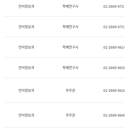
명,
교
언어정보과
학예연구사
02-2669-9751
직
육
위/
연
직
수
급,
과
언어정보과
학예연구사
02-2669-9753
전
어
화,
문
담
연
당
구
언어정보과
학예연구사
02-2669-9614
업
실
무)
어
문
연
언어정보과
학예연구사
02-2669-9638
구
과
어
문
연
언어정보과
주무관
02-2669-9628
구
과
(사
전
팀)
언어정보과
주무관
02-2669-9649
언
어
정