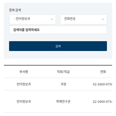
립
국
F
항목 검색
어
o
원
- 언어정보과
전화번호
r
조
m
직
도
국
어
원
원
장
기
획
연
수
부서명
직위/직급
전화
부
기
조
획
언어정보과
과장
02-2669-9750
직
운
및
영
업
과
무
공
언어정보과
학예연구관
02-2669-9754
소
공
개
언
(부
어
서
과