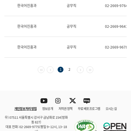
보
한국어진흥과
공무직
02-2669-9764
과
한
국
어
한국어진흥과
공무직
02-2669-9641
진
흥
과
수
한국어진흥과
공무직
02-2669-9678
어
점
자
진
흥
첫 페이지
이전 페이지
다음 페이지
마지막 페이지
1
2
과
Youtube
Instagram
Twitter
blog
개인정보 처리 방침
정보공개
저작권 정책
무료 배포 프로그램
오시는 길
바로 가기
문체부와 소속기관
우) 07511 서울특별시 강서구 금낭화로 154(방화
동 827)
대표 전화: 02-2669-9775(평일 9~12시, 13~18