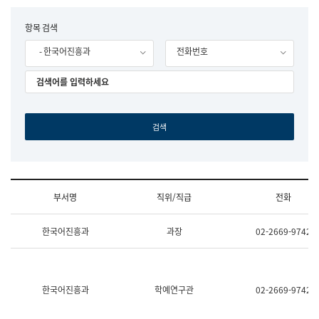
립
국
F
항목 검색
어
o
원
- 한국어진흥과
전화번호
r
조
m
직
도
국
어
원
원
장
기
획
연
수
부서명
직위/직급
전화
부
기
조
획
한국어진흥과
과장
02-2669-9742
직
운
및
영
업
과
무
공
소
공
한국어진흥과
학예연구관
02-2669-9742
개
언
(부
어
서
과