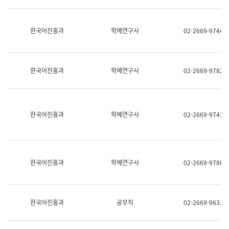
명,
교
직
육
위/
연
한국어진흥과
학예연구사
02-2669-9744
직
수
급,
과
전
어
화,
문
담
연
한국어진흥과
학예연구사
02-2669-9782
당
구
업
실
무)
어
문
연
한국어진흥과
학예연구사
02-2669-9743
구
과
어
문
연
한국어진흥과
학예연구사
02-2669-9786
구
과
(사
전
팀)
한국어진흥과
공무직
02-2669-9631
언
어
정