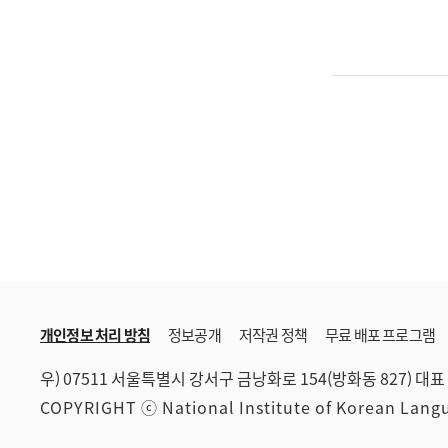
개인정보 처리 방침
정보공개
저작권 정책
무료 배포 프로그램
우) 07511 서울특별시 강서구 금낭화로 154(방화동 827)
대표 
COPYRIGHT ⓒ National Institute of Korean Lan