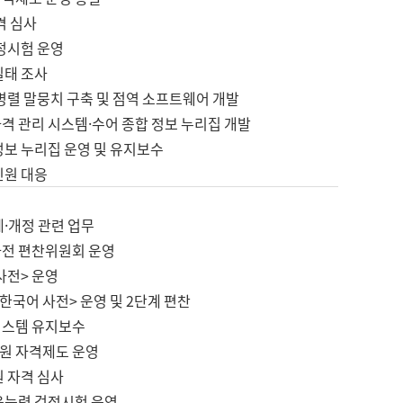
격 심사
검정시험 운영
실태 조사
병렬 말뭉치 구축 및 점역 소프트웨어 개발
격 관리 시스템·수어 종합 정보 누리집 개발
정보 누리집 운영 및 유지보수
민원 대응
제·개정 관련 업무
사전 편찬위원회 운영
사전> 운영
한국어 사전> 운영 및 2단계 편찬
시스템 유지보수
원 자격제도 운영
원 자격 심사
육능력 검정시험 운영