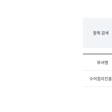
국
립
국
어
원
F
항목 검색
조
o
직
r
도
m
국
어
부서명
원
원
조
장
수어점자진흥
직
기
및
획
업
연
무
수
소
부
개
기