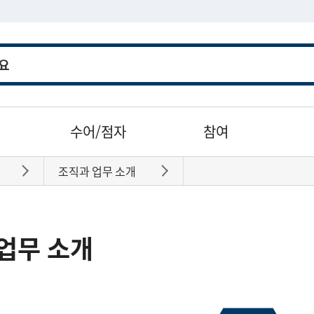
수어/점자
참여
조직과 업무 소개
바로가기
바로가기
업무 소개