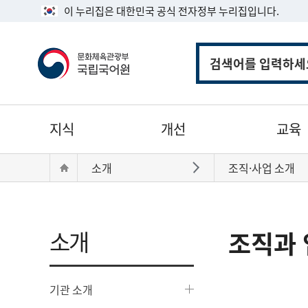
이 누리집은 대한민국 공식 전자정부 누리집입니다.
통
합
검
색
주
지식
개선
교육
메
뉴
현
Home
소개
조직·사업 소개
바로가기
재
위
치:
소개
조직과 
기관 소개