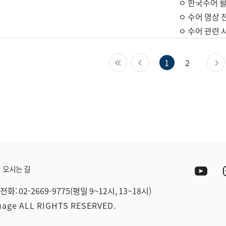
ㅇ 한국수어 활
ㅇ 수어 영상 
ㅇ 수어 관련 
첫 페이지
이전 페이지
1
2
Yout
오시는 길
전화: 02-2669-9775(평일 9~12시, 13~18시)
guage ALL RIGHTS RESERVED.