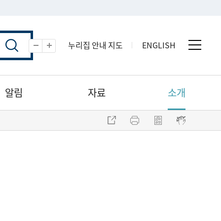
누리집 안내 지도
ENGLISH
전체 
축소
확대
알림
자료
소개
주소 복사
프린트
점자파일 내려받기
점자뷰어 보