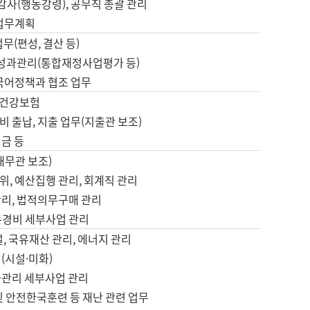
 감사(행동강령), 공무직 총괄 관리
 업무계획
업무(편성, 결산 등)
, 성과관리(통합재정사업평가 등)
 국어정책과 협조 업무
, 건강보험
 출납, 지출 업무(지출관 보조)
금 등
재무관 보조)
, 예산집행 관리, 회계직 관리
관리, 법적의무구매 관리
본경비 세부사업 관리
설, 국유재산 관리, 에너지 관리
(시설·미화)
사관리 세부사업 관리
및 안전한국훈련 등 재난 관련 업무