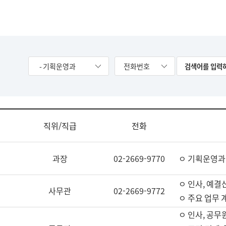
- 기획운영과
전화번호
직위/직급
전화
과장
02-2669-9770
ㅇ 기획운영과
ㅇ 인사, 예결산
사무관
02-2669-9772
ㅇ 주요 업무 
ㅇ 인사, 공무