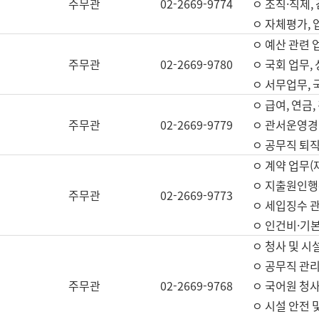
주무관
02-2669-9774
ㅇ 조직·직제,
ㅇ 자체평가,
ㅇ 예산 관련 
주무관
02-2669-9780
ㅇ 국회 업무
ㅇ 서무업무,
ㅇ 급여, 연금
주무관
02-2669-9779
ㅇ 관서운영경비
ㅇ 공무직 퇴직
ㅇ 계약 업무(
ㅇ 지출원인행위
주무관
02-2669-9773
ㅇ 세입징수 
ㅇ 인건비·기
ㅇ 청사 및 시
ㅇ 공무직 관리
주무관
02-2669-9768
ㅇ 국어원 청
ㅇ 시설 안전 