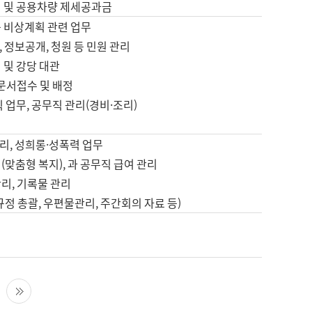
영 및 공용차량 제세공과금
등 비상계획 관련 업무
 정보공개, 청원 등 민원 관리
 및 강당 대관
 문서접수 및 배정
직 업무, 공무직 관리(경비·조리)
영
리, 성희롱·성폭력 업무
(맞춤형 복지), 과 공무직 급여 관리
리, 기록물 관리
규정 총괄, 우편물관리, 주간회의 자료 등)
영
다음 페이지
마지막 페이지