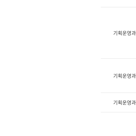
실
어
문
연
구
기획운영과
과
어
문
연
구
과
기획운영과
(사
전
팀)
기획운영과
언
어
정
보
과