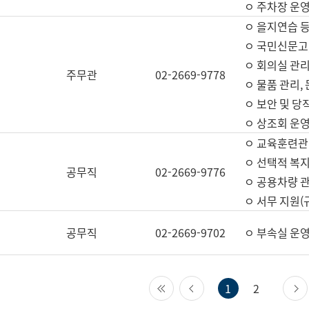
ㅇ 주차장 운
ㅇ 을지연습 
ㅇ 국민신문고,
ㅇ 회의실 관리
주무관
02-2669-9778
ㅇ 물품 관리,
ㅇ 보안 및 당
ㅇ 상조회 운
ㅇ 교육훈련관
ㅇ 선택적 복지
공무직
02-2669-9776
ㅇ 공용차량 관
ㅇ 서무 지원(
공무직
02-2669-9702
ㅇ 부속실 운
첫 페이지
이전 페이지
1
2