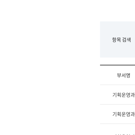
국
립
국
어
원
F
항목 검색
조
o
직
r
도
m
국
어
부서명
원
원
조
장
기획운영과
직
기
및
획
업
연
기획운영과
무
수
소
부
개
기