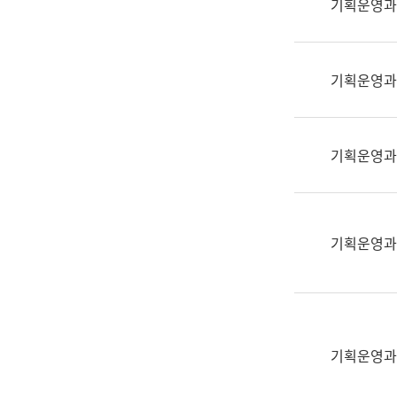
기획운영과
(부
획
서
운
명,
영
직
기획운영과
과
위/
공
직
공
급,
언
기획운영과
전
어
화,
과
담
교
당
육
기획운영과
업
연
무)
수
과
어
문
기획운영과
연
구