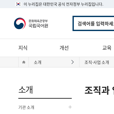
이 누리집은 대한민국 공식 전자정부 누리집입니다.
통
합
검
색
주
지식
개선
교육
메
뉴
현
Home
소개
조직·사업 소개
바로가기
재
위
치:
소개
조직과 
기관 소개