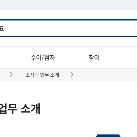
수어/점자
참여
조직과 업무 소개
바로가기
바로가기
업무 소개