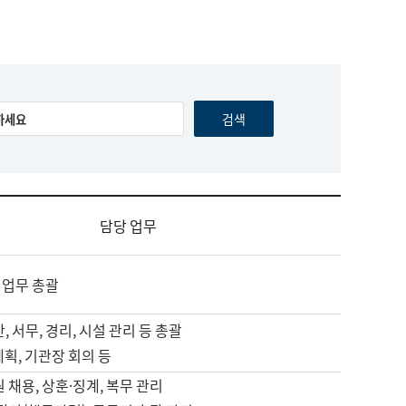
담당 업무
 업무 총괄
, 서무, 경리, 시설 관리 등 총괄
계획, 기관장 회의 등
원 채용, 상훈·징계, 복무 관리