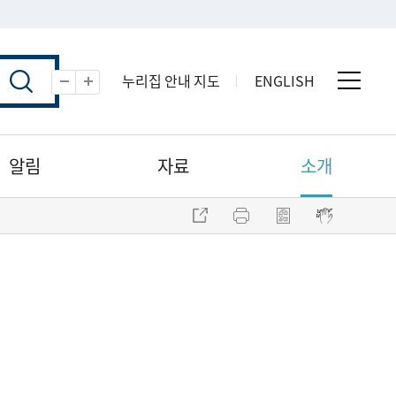
누리집 안내 지도
ENGLISH
전체 
축소
확대
알림
자료
소개
주소 복사
프린트
점자파일 내려받기
점자뷰어 보