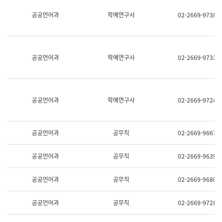
명,
교
공공언어과
학예연구사
02-2669-9738
직
육
위/
연
직
수
급,
과
전
어
공공언어과
학예연구사
02-2669-9733
화,
문
담
연
당
구
업
실
무)
어
공공언어과
학예연구사
02-2669-9724
문
연
구
과
공공언어과
공무직
02-2669-9667
어
문
연
공공언어과
공무직
02-2669-9639
구
과
(사
공공언어과
공무직
02-2669-9680
전
팀)
언
공공언어과
공무직
02-2669-9728
어
정