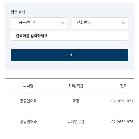
립
국
F
항목 검색
어
o
원
- 공공언어과
전화번호
r
조
m
직
도
국
어
원
원
장
기
획
연
수
부서명
직위/직급
전화
부
기
조
획
공공언어과
과장
02-2669-9721
직
운
및
영
업
과
무
공
공공언어과
학예연구관
02-2669-9766
소
공
개
언
(부
어
서
과