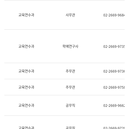
명,
교
직
육
위/
연
교육연수과
사무관
02-2669-9684
직
수
급,
과
전
어
화,
문
담
연
당
구
교육연수과
학예연구사
02-2669-9735
업
실
무)
어
문
연
구
교육연수과
주무관
02-2669-9736
과
어
문
교육연수과
주무관
02-2669-9758
연
구
과
(사
교육연수과
공무직
02-2669-9662
전
팀)
언
어
정
교육연수과
공무직
02-2669-9729