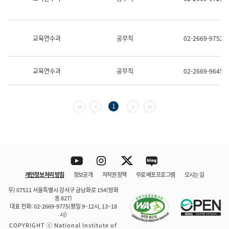
보
과
한
국
교육연수과
공무직
02-2669-9752
어
진
흥
과
교육연수과
공무직
02-2669-9645
수
어
점
자
첫 페이지
이전 페이지
다음 페이지
마지막 페이지
1
진
흥
과
Youtube
Instagram
Twitter
blog
개인정보 처리 방침
정보공개
저작권 정책
무료 배포 프로그램
오시는 길
바로 가기
문체부와 소속기관
우) 07511 서울특별시 강서구 금낭화로 154(방화
동 827)
대표 전화: 02-2669-9775(평일 9~12시, 13~18
시)
COPYRIGHT ⓒ National Institute of