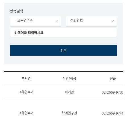
립
국
F
항목 검색
어
o
원
- 교육연수과
전화번호
r
조
m
직
도
국
어
원
원
장
기
획
연
수
부서명
직위/직급
전화
부
기
조
획
교육연수과
서기관
02-2669-9731
직
운
및
영
업
과
무
공
소
공
교육연수과
학예연구관
02-2669-9740
개
언
(부
어
서
과