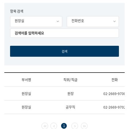
립
국
F
항목 검색
어
o
원
원장실
전화번호
r
조
m
직
도
국
어
원
원
장
기
획
연
수
부서명
직위/직급
전화
부
기
조
획
원장실
원장
02-2669-9700
직
운
및
영
업
과
원장실
공무직
02-2669-9702
무
공
소
공
개
언
(부
어
첫 페이지
이전 페이지
다음 페이지
마지막 페이지
1
서
과