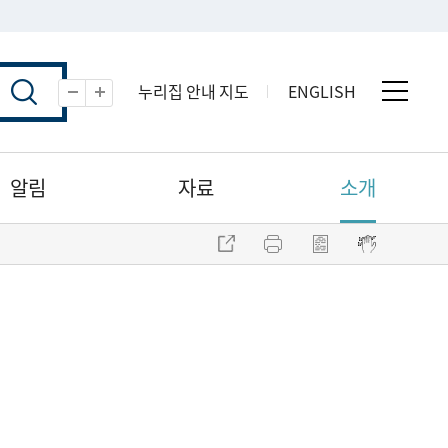
누리집 안내 지도
ENGLISH
전체 
축소
확대
알림
자료
소개
주소 복사
프린트
점자파일 내려받기
점자뷰어 보