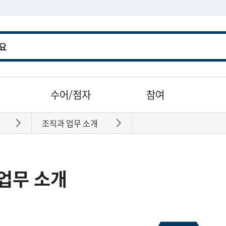
수어/점자
참여
조직과 업무 소개
바로가기
바로가기
업무 소개