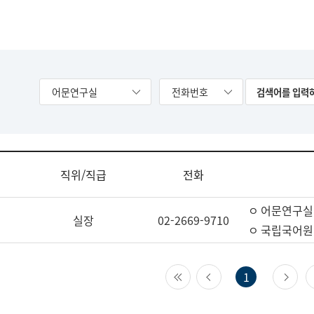
어문연구실
전화번호
직위/직급
전화
ㅇ 어문연구실
실장
02-2669-9710
ㅇ 국립국어원
첫 페이지
이전 페이지
다
1