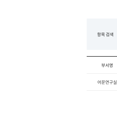
국
립
국
어
원
F
항목 검색
조
o
직
r
도
m
국
어
부서명
원
원
조
장
어문연구실
직
기
및
획
업
연
무
수
소
부
개
기