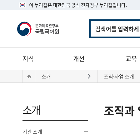
이 누리집은 대한민국 공식 전자정부 누리집입니다.
통
합
검
색
주
지식
개선
교육
메
뉴
현
Home
소개
조직·사업 소개
바로가기
재
위
치:
소개
조직과 
기관 소개