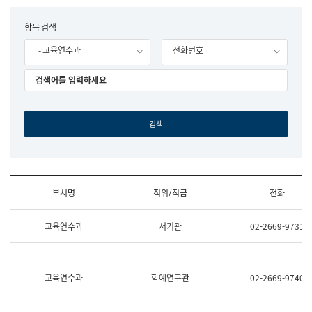
립
국
F
항목 검색
어
o
원
- 교육연수과
전화번호
r
조
m
직
도
국
어
원
원
장
기
획
연
수
부서명
직위/직급
전화
부
기
조
획
교육연수과
서기관
02-2669-9731
직
운
및
영
업
과
무
공
소
공
교육연수과
학예연구관
02-2669-9740
개
언
(부
어
서
과