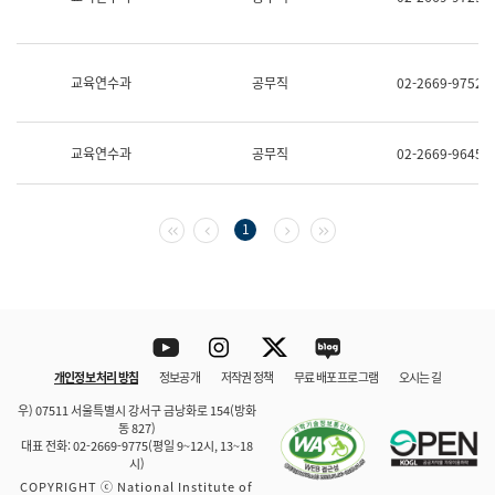
보
과
한
국
교육연수과
공무직
02-2669-9752
어
진
흥
과
교육연수과
공무직
02-2669-9645
수
어
점
자
첫 페이지
이전 페이지
다음 페이지
마지막 페이지
1
진
흥
과
Youtube
Instagram
Twitter
blog
개인정보 처리 방침
정보공개
저작권 정책
무료 배포 프로그램
오시는 길
바로 가기
문체부와 소속기관
우) 07511 서울특별시 강서구 금낭화로 154(방화
동 827)
대표 전화: 02-2669-9775(평일 9~12시, 13~18
시)
COPYRIGHT ⓒ National Institute of