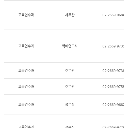
명,
교
직
육
위/
연
교육연수과
사무관
02-2669-9684
직
수
급,
과
전
어
화,
문
담
연
당
구
교육연수과
학예연구사
02-2669-9735
업
실
무)
어
문
연
구
교육연수과
주무관
02-2669-9736
과
어
문
교육연수과
주무관
02-2669-9758
연
구
과
(사
교육연수과
공무직
02-2669-9662
전
팀)
언
어
정
교육연수과
공무직
02-2669-9729