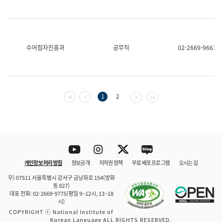
수어점자진흥과
공무직
02-2669-9661
첫 페이지
이전 페이지
다음 페이지
마지막 페이지
1
2
Youtube
Instagram
Twitter
blog
개인정보 처리 방침
정보공개
저작권 정책
무료 배포 프로그램
오시는 길
바로 가기
문체부와 소속기관
우) 07511 서울특별시 강서구 금낭화로 154(방화
동 827)
대표 전화: 02-2669-9775(평일 9~12시, 13~18
시)
COPYRIGHT ⓒ National Institute of
Korean Language ALL RIGHTS RESERVED.