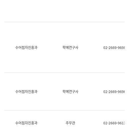
명,
교
직
육
위/
연
직
수
급,
과
전
어
화,
문
담
연
당
구
수어점자진흥과
학예연구사
02-2669-9698
업
실
무)
어
문
연
구
과
어
문
연
수어점자진흥과
학예연구사
02-2669-9696
구
과
(사
전
팀)
언
어
수어점자진흥과
주무관
02-2669-9613
정