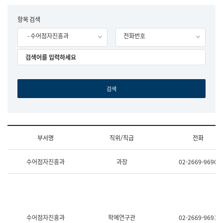
립
국
F
항목 검색
어
o
원
- 수어점자진흥과
전화번호
r
조
m
직
도
국
어
원
원
장
기
획
연
수
부서명
직위/직급
전화
부
기
조
획
수어점자진흥과
과장
02-2669-9690
직
운
및
영
업
과
무
공
소
공
개
언
(부
어
수어점자진흥과
학예연구관
02-2669-9691
서
과