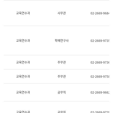
명,
교
직
육
위/
연
교육연수과
사무관
02-2669-9684
직
수
급,
과
전
어
화,
문
담
연
당
구
교육연수과
학예연구사
02-2669-9735
업
실
무)
어
문
연
구
교육연수과
주무관
02-2669-9736
과
어
문
교육연수과
주무관
02-2669-9758
연
구
과
(사
교육연수과
공무직
02-2669-9662
전
팀)
언
어
정
교육연수과
공무직
02-2669-9729