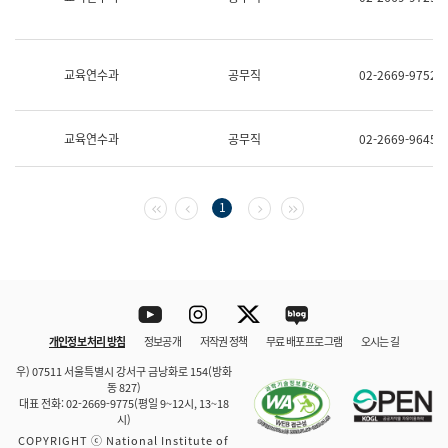
보
과
한
국
교육연수과
공무직
02-2669-9752
어
진
흥
과
교육연수과
공무직
02-2669-9645
수
어
점
자
첫 페이지
이전 페이지
다음 페이지
마지막 페이지
1
진
흥
과
Youtube
Instagram
Twitter
blog
개인정보 처리 방침
정보공개
저작권 정책
무료 배포 프로그램
오시는 길
바로 가기
문체부와 소속기관
우) 07511 서울특별시 강서구 금낭화로 154(방화
동 827)
대표 전화: 02-2669-9775(평일 9~12시, 13~18
시)
COPYRIGHT ⓒ National Institute of