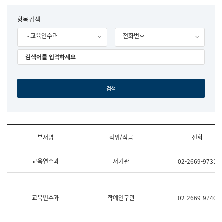
립
국
F
항목 검색
어
o
원
- 교육연수과
전화번호
r
조
m
직
도
국
어
원
원
장
기
획
연
수
부서명
직위/직급
전화
부
기
조
획
교육연수과
서기관
02-2669-9731
직
운
및
영
업
과
무
공
소
공
교육연수과
학예연구관
02-2669-9740
개
언
(부
어
서
과