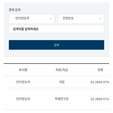
립
국
F
항목 검색
어
o
원
- 언어정보과
전화번호
r
조
m
직
도
국
어
원
원
장
기
획
연
수
부서명
직위/직급
전화
부
기
조
획
언어정보과
과장
02-2669-9750
직
운
및
영
업
과
무
공
언어정보과
학예연구관
02-2669-9754
소
공
개
언
(부
어
서
과