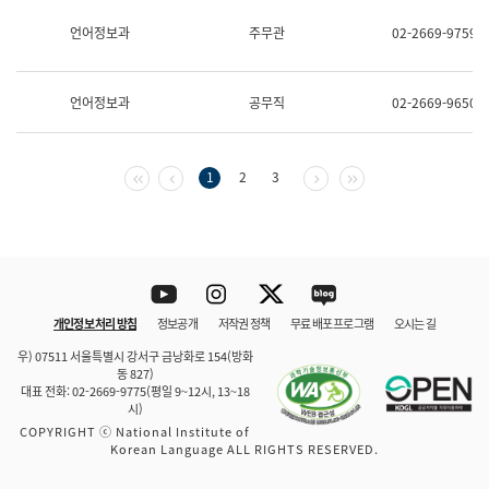
보
과
언어정보과
주무관
02-2669-9759
한
국
어
언어정보과
공무직
02-2669-9650
진
흥
과
수
첫 페이지
이전 페이지
다음 페이지
마지막 페이지
1
2
3
어
점
자
진
흥
과
Youtube
Instagram
Twitter
blog
개인정보 처리 방침
정보공개
저작권 정책
무료 배포 프로그램
오시는 길
바로 가기
문체부와 소속기관
우) 07511 서울특별시 강서구 금낭화로 154(방화
동 827)
대표 전화: 02-2669-9775(평일 9~12시, 13~18
시)
COPYRIGHT ⓒ National Institute of
Korean Language ALL RIGHTS RESERVED.