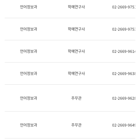
명,
교
언어정보과
학예연구사
02-2669-9751
직
육
위/
연
직
수
급,
과
언어정보과
학예연구사
02-2669-9753
전
어
화,
문
담
연
당
구
언어정보과
학예연구사
02-2669-9614
업
실
무)
어
문
연
언어정보과
학예연구사
02-2669-9638
구
과
어
문
연
언어정보과
주무관
02-2669-9628
구
과
(사
전
팀)
언어정보과
주무관
02-2669-9649
언
어
정