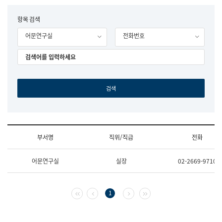
립
국
F
항목 검색
어
o
원
어문연구실
전화번호
r
조
m
직
도
국
어
원
원
장
기
획
연
수
부서명
직위/직급
전화
부
기
조
획
어문연구실
실장
02-2669-9710
직
운
및
영
업
과
무
공
첫 페이지
이전 페이지
다음 페이지
마지막 페이지
1
소
공
개
언
(부
어
서
과