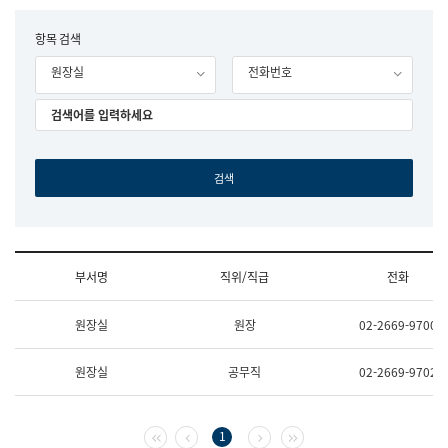
립
국
F
항목 검색
어
o
원
원장실
전화번호
r
조
m
직
도
국
어
원
원
장
기
획
연
수
부서명
직위/직급
전화
부
기
조
획
원장실
원장
02-2669-9700
직
운
및
영
업
과
원장실
공무직
02-2669-9702
무
공
소
공
개
언
(부
어
첫 페이지
이전 페이지
다음 페이지
마지막 페이지
1
서
과