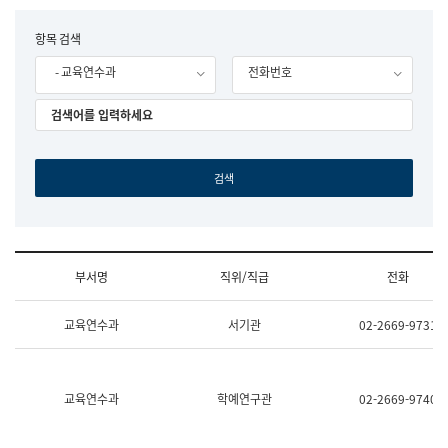
립
국
F
항목 검색
어
o
원
- 교육연수과
전화번호
r
조
m
직
도
국
어
원
원
장
기
획
연
수
부서명
직위/직급
전화
부
기
조
획
교육연수과
서기관
02-2669-9731
직
운
및
영
업
과
무
공
소
공
교육연수과
학예연구관
02-2669-9740
개
언
(부
어
서
과