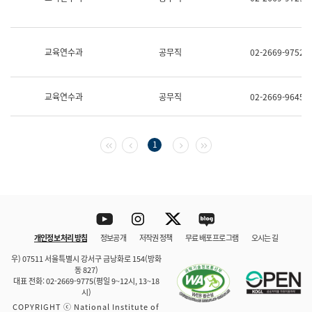
보
과
한
국
교육연수과
공무직
02-2669-9752
어
진
흥
과
교육연수과
공무직
02-2669-9645
수
어
점
자
첫 페이지
이전 페이지
다음 페이지
마지막 페이지
1
진
흥
과
Youtube
Instagram
Twitter
blog
개인정보 처리 방침
정보공개
저작권 정책
무료 배포 프로그램
오시는 길
바로 가기
문체부와 소속기관
우) 07511 서울특별시 강서구 금낭화로 154(방화
동 827)
대표 전화: 02-2669-9775(평일 9~12시, 13~18
시)
COPYRIGHT ⓒ National Institute of