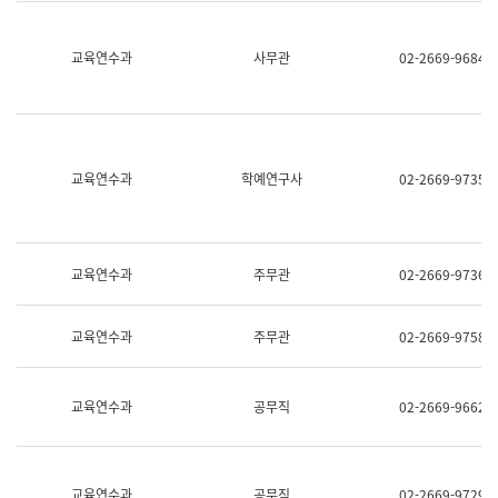
명,
교
직
육
위/
연
교육연수과
사무관
02-2669-9684
직
수
급,
과
전
어
화,
문
담
연
당
구
교육연수과
학예연구사
02-2669-9735
업
실
무)
어
문
연
구
교육연수과
주무관
02-2669-9736
과
어
문
교육연수과
주무관
02-2669-9758
연
구
과
(사
교육연수과
공무직
02-2669-9662
전
팀)
언
어
정
교육연수과
공무직
02-2669-9729