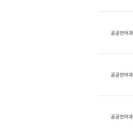
(부
획
서
운
명,
영
직
과
위/
공공언어과
공
직
공
급,
언
전
어
화,
과
담
교
공공언어과
당
육
업
연
무)
수
과
어
문
공공언어과
연
구