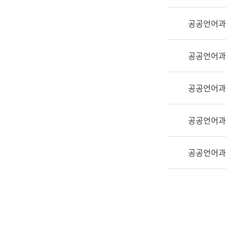
실
어
공공언어과
문
연
구
공공언어과
과
어
문
공공언어과
연
구
공공언어과
과
(사
전
공공언어과
팀)
언
어
정
보
과