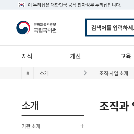
이 누리집은 대한민국 공식 전자정부 누리집입니다.
통
합
검
색
주
지식
개선
교육
메
뉴
현
Home
소개
조직·사업 소개
바로가기
재
위
치:
소개
조직과 
기관 소개