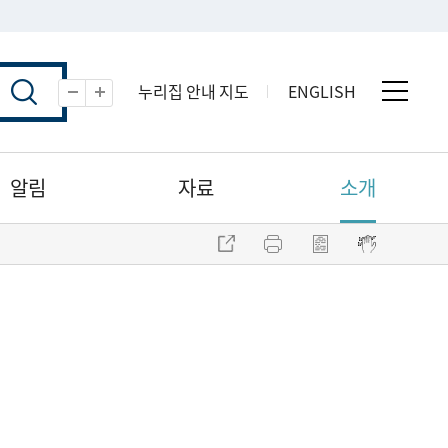
누리집 안내 지도
ENGLISH
전체 
축소
확대
알림
자료
소개
주소 복사
프린트
점자파일 내려받기
점자뷰어 보