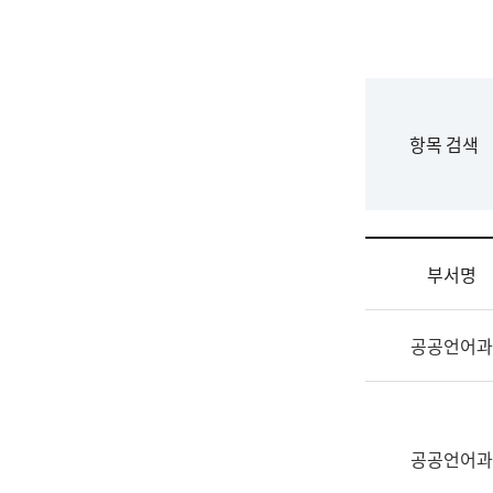
국
립
국
어
원
F
항목 검색
조
o
직
r
도
m
국
어
부서명
원
원
조
장
공공언어과
직
기
및
획
업
연
무
수
소
공공언어과
부
개
기