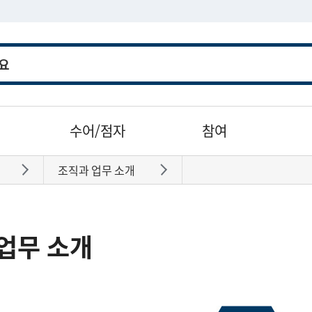
수어/점자
참여
조직과 업무 소개
바로가기
바로가기
업무 소개